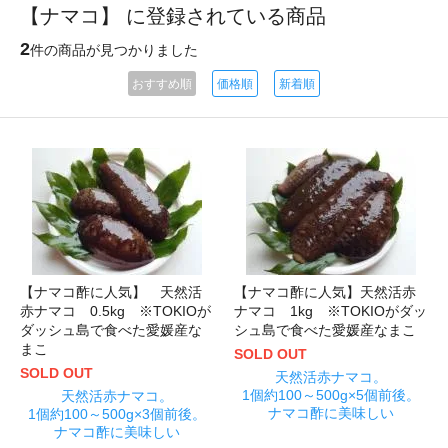
【ナマコ】 に登録されている商品
2
件の商品が見つかりました
おすすめ順
価格順
新着順
【ナマコ酢に人気】 天然活
【ナマコ酢に人気】天然活赤
赤ナマコ 0.5kg ※TOKIOが
ナマコ 1kg ※TOKIOがダッ
ダッシュ島で食べた愛媛産な
シュ島で食べた愛媛産なまこ
まこ
SOLD OUT
SOLD OUT
天然活赤ナマコ。
1個約100～500g×5個前後。
天然活赤ナマコ。
ナマコ酢に美味しい
1個約100～500g×3個前後。
ナマコ酢に美味しい