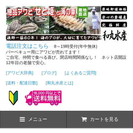
電話注文はこちら
8～19時受付(年中無休)
バーベキュー用にアワビが売れてます！
ご自宅、仲間で食べる喜び。閉店時間関係なし！ ネット店開設
12年目の老舗で安心。
[アワビ大辞典]
[ブログ]
[よくあるご質問]
[送料・配達日数]
[和丸水産とは]
メニュー
カートを見る