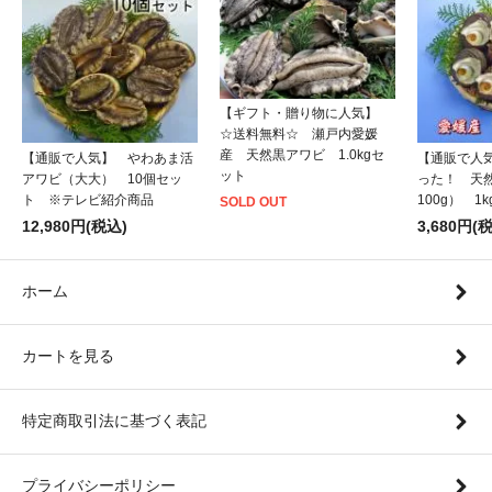
【ギフト・贈り物に人気】
☆送料無料☆ 瀬戸内愛媛
産 天然黒アワビ 1.0kgセ
【通販で人気】 やわあま活
【通販で人
ット
アワビ（大大） 10個セッ
った！ 天
ト ※テレビ紹介商品
100g） 1
SOLD OUT
12,980円(税込)
3,680円(
ホーム
カートを見る
特定商取引法に基づく表記
プライバシーポリシー