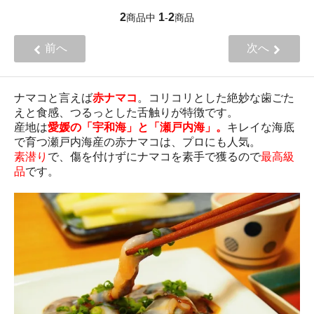
2
1
2
商品中
-
商品
前へ
次へ
ナマコと言えば
赤ナマコ
。コリコリとした絶妙な歯ごた
えと食感、つるっとした舌触りが特徴です。
産地は
愛媛の「宇和海」と「瀬戸内海」。
キレイな海底
で育つ瀬戸内海産の赤ナマコは、プロにも人気。
素潜り
で、傷を付けずにナマコを素手で獲るので
最高級
品
です。