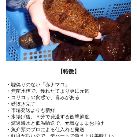
【特徴】
・嘘偽りのない「赤ナマコ」
・無菌水槽で、獲れたてより更に元気
・コリコリの食感で、旨みがある
・砂抜き完了
・市場発送よりも新鮮
・水揚げ後、５分で発送する衝撃鮮度
・濾過海水と低温輸送で、元気なままお届け
・魚介類のプロによる仕入れと発送
・鮮度が良いので、デパートで買うより美味しい