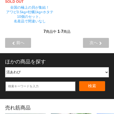
SOLD OUT
全国の極上の貝が集結！
アワビ0.5kg+牡蠣1kg+ホタテ
10個のセット。
名産品で間違いなし
7
1
7
商品中
-
商品
前へ
次へ
ほかの商品を探す
検索
売れ筋商品