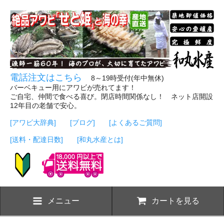
電話注文はこちら
8～19時受付(年中無休)
バーベキュー用にアワビが売れてます！
ご自宅、仲間で食べる喜び。閉店時間関係なし！ ネット店開設
12年目の老舗で安心。
[アワビ大辞典]
[ブログ]
[よくあるご質問]
[送料・配達日数]
[和丸水産とは]
メニュー
カートを見る