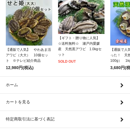
【ギフト・贈り物に人気】
☆送料無料☆ 瀬戸内愛媛
産 天然黒アワビ 1.0kgセ
【通販で人気】 やわあま活
【通販で人
ット
アワビ（大大） 10個セッ
った！ 天
ト ※テレビ紹介商品
100g） 1
SOLD OUT
12,980円(税込)
3,680円(
ホーム
カートを見る
特定商取引法に基づく表記