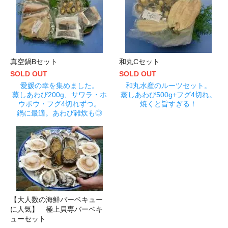
真空鍋Bセット
和丸Cセット
SOLD OUT
SOLD OUT
愛媛の幸を集めました。
和丸水産のルーツセット。
蒸しあわび200g、サワラ・ホ
蒸しあわび500g+フグ4切れ。
ウボウ・フグ4切れずつ。
焼くと旨すぎる！
鍋に最適。あわび雑炊も◎
【大人数の海鮮バーベキュー
に人気】 極上貝専バーベキ
ューセット