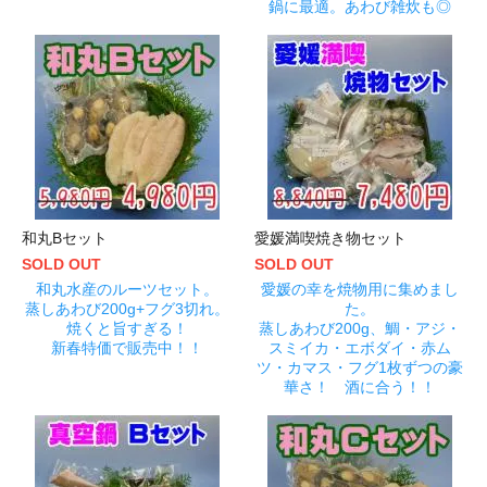
鍋に最適。あわび雑炊も◎
和丸Bセット
愛媛満喫焼き物セット
SOLD OUT
SOLD OUT
和丸水産のルーツセット。
愛媛の幸を焼物用に集めまし
蒸しあわび200g+フグ3切れ。
た。
焼くと旨すぎる！
蒸しあわび200g、鯛・アジ・
新春特価で販売中！！
スミイカ・エボダイ・赤ム
ツ・カマス・フグ1枚ずつの豪
華さ！ 酒に合う！！