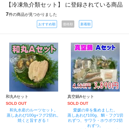
【冷凍魚介類セット】 に登録されている商品
7
件の商品が見つかりました
おすすめ順
価格順
新着順
和丸Aセット
真空鍋Aセット
SOLD OUT
SOLD OUT
和丸水産のルーツセット。
愛媛の幸を集めました。
蒸しあわび100g+フグ2切れ。
蒸しあわび100g、鯛・フグ1切
焼くと旨すぎる！
れずつ、サワラ・ホウボウ2切
れずつ。