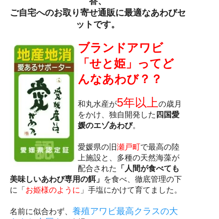
答、
ご自宅へのお取り寄せ通販に最適なあわびセ
ットです。
ブランドアワビ
「せと姫」ってど
んなあわび？？
5年以上
和丸水産が
の歳月
をかけ、独自開発した
四国愛
媛のエゾあわび
。
愛媛県の旧
瀬戸町
で最高の陸
上施設と、多種の天然海藻が
配合された
「人間が食べても
美味しいあわび専用の餌」
を食べ、徹底管理の下
に「
お姫様のように
」手塩にかけて育てました。
養殖アワビ最高クラスの大
名前に似合わず、