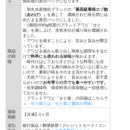
ズ
個前後の真空パックになります。
・和丸水産独自ブランドの
「最高級養殖エゾ鮑
（あわび）」
を蒸して、濃縮された味を閉じ込
めたまま真空パックにしました。
・1個殻付90g程度のブランドアワビ「せと
姫」を蒸し上げ、含有水分が減り味が濃縮され
ました。
・アワビを蒸すことにより、甘みと旨みが際立
っています。
商品
・アワビを袋から取り出し簡単な調理をするだ
の特
けで
料亭にも使われる珍味
が味わえます。
徴
・味付けはしておらずどのような料理にも合
い、火を通しても身の縮みが少ない上に柔らか
いので、素材の味をそのまま活かせられます。
・天然アワビよりも甘く、旨みがあり、若干柔
らかいので
お年寄りの方でも食べやすいです。
・化学調味料、保存料等の添加物は一切使用し
ておりません。
・ブランドアワビ「せと姫」の詳細はこちらで
→
せと姫とは
せと姫ご盛況の理由
賞味
【冷凍】1ヶ月
期限
支払
銀行振込 / 郵便振替 / クレジットカード / コン