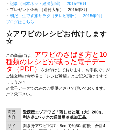
・
記事（日本ネット経済新聞） 2015年6月
・プレゼント企画 （週刊大衆） 2015年8月
・
朝だ！生です旅サラダ（テレビ朝日） 2015年9月
ブログはこちら
☆アワビのレシピお付けします
☆
アワビのさばき方と10
この商品には、
種類のレシピが載った電子デー
タ（PDF）
をお付けしております。お手数ですが
ご注文時の備考欄に「レシピ希望」とご記入頂けますで
しょうか？
※電子データでのみのご提供とさせて頂いております。
ご了承下さい。
商品
愛媛産エゾアワビ「蒸しせと姫（大）200g」
内容
剥き身1パックの通販用冷凍加工品。
サイ
剥き身アワビ1個7～8cmで約50g前後、合計4