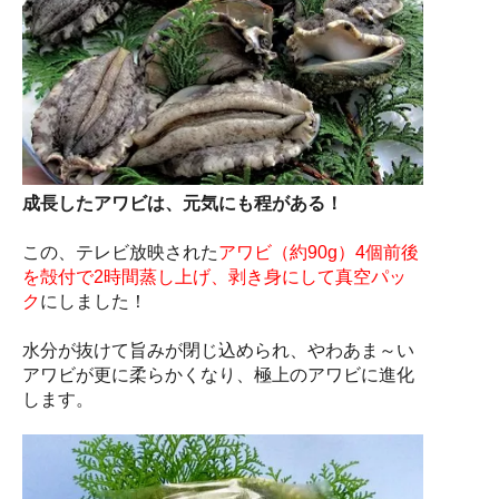
成長したアワビは、元気にも程がある！
この、テレビ放映された
アワビ（約90g）4個前後
を殻付で2時間蒸し上げ、剥き身にして真空パッ
ク
にしました！
水分が抜けて旨みが閉じ込められ、やわあま～い
アワビが更に柔らかくなり、極上のアワビに進化
します。