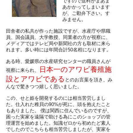
ですので送料がまあま
あかかってしまいます
が、ご勘弁下さい。す
みません。
田舎者の私共が作った施設ですが、水産庁や県職
員、国会議員、大学教授、同業者の方が視察に、
メディアではテレビ局や新聞社の方も取材に来ら
れます。多い時には年間合計50名程になります。
ある時、愛媛県の水産研究センターの職員さんが
日本一のアワビ養殖施
視察に来られ、
設とアワビである
とのお言葉を頂き、み
んなで驚きつつ嬉しく思いました。
この、せと姫を開発するのには相当苦労しまし
た。仕入れた稚貝の90%が死に、頭を抱えたこと
もありました。 僕は関西に住んでいるのですが、
困った実家を遠隔で助ける為にこのショップの管
理運営を始めました。知識ゼロから初めたど素人
でしたのでこちらも相当苦労しましたが、実家を