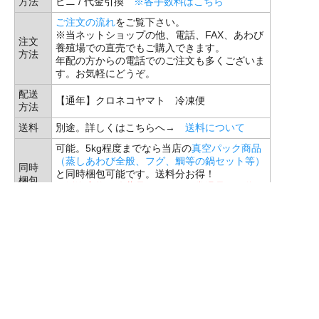
方法
ビニ / 代金引換
※各手数料はこちら
ご注文の流れ
をご覧下さい。
※当ネットショップの他、電話、FAX、あわび
注文
養殖場での直売でもご購入できます。
方法
年配の方からの電話でのご注文も多くございま
す。お気軽にどうぞ。
配送
【通年】クロネコヤマト 冷凍便
方法
送料
別途。詳しくはこちらへ→
送料について
可能。5kg程度までなら当店の
真空パック商品
（蒸しあわび全般、フグ、鯛等の鍋セット等）
同時
と同時梱包可能です。送料分お得！
梱包
※活海産物は冷蔵品（もしくは常温品）な為、
同時梱包は出来ませんのでご注意下さい。
ご指定可能。 ※ご決済方法により最短お届け
日が異なります。
【クレジットカード決済】【代金引換】最短で
3日。
1日目：お客様によるインターネットでのご
注文→当店での受注処理
2日目：当店から商品の発送
お届
3日目～：お客様による商品のお受取。例：
け日