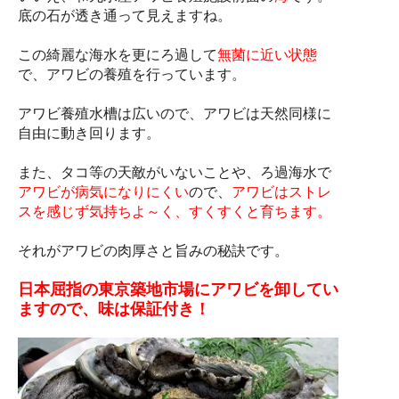
底の石が透き通って見えますね。
この綺麗な海水を更にろ過して
無菌に近い状態
で、アワビの養殖を行っています。
アワビ養殖水槽は広いので、アワビは天然同様に
自由に動き回ります。
また、タコ等の天敵がいないことや、ろ過海水で
アワビが病気になりにくい
ので、
アワビはストレ
スを感じず気持ちよ～く、すくすくと育ちます。
それがアワビの肉厚さと旨みの秘訣です。
日本屈指の東京築地市場にアワビを卸してい
ますので、味は保証付き！