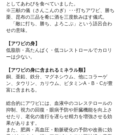
としてあわびを食べていました。
※三献の儀（さんこんのぎ）･･･打ちアワビ、勝ち
栗、昆布の三品を肴に酒を三度飲みほす儀式。
「敵に打ち、勝ち、よろこぶ」という語呂合わ
せの意味。
【アワビの身】
低脂肪・高たんぱく・低コレストロールでカロリ
ーは少ない。
【アワビの身に含まれるミネラル類】
銅、亜鉛、鉄分、マグネシウム、他にコラーゲ
ン、タウリン、カリウム、ビタミンA・B・Cが豊
富に含まれる。
総合的にアワビには、血液中のコレステロールの
抑制、視力の回復・眼病予防や肝臓機能を向上さ
せたり、老化の進行を遅らせ精力を増強させる効
果があります。
また、肥満・高血圧・動脈硬化の予防や改善に効