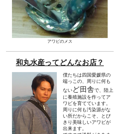
アワビのメス
和丸水産ってどんなお店？
僕たちは四国愛媛県の
端っこの、周りに何も
ど田舎
ない
で、陸上
に養殖施設を作ってア
ワビを育てています。
周りに何も汚染源がな
い所だからこそ、とび
きり美味しいアワビが
出来ます。