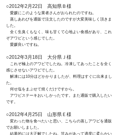
○2012年2月22日 高知県Ｂ様
愛媛にこのような業者さんがおられたのですね。
蒸しあわびを通販で注文したのですが大変美味しく頂きま
した。
全く生臭くもなく、味も甘くて心地よい食感があり、これ
ぞアワビという感じでした。
愛媛良いですね。
○2012年3月18日 大分県Ｊ様
これぞ極上のアワビでしたね。冷凍してあったことを全く
感じさせないアワビでした。
解凍には10分ほどかかりましたが、料理はすぐに出来まし
た。
何せ塩をまぶせて焼くだけですから。
アワビステーキおいしかったです。また通販で購入したい
です。
○2012年4月25日 山形県Ｅ様
変わった物を食べたいと思い、こちらの蒸しアワビを通販
でお願いしました。
結果的には大正解でしたね。甘みがあって適度に柔らかい