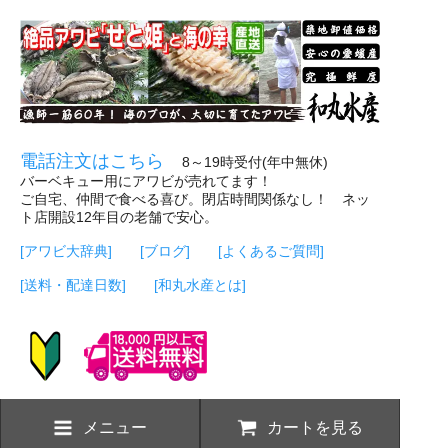
電話注文はこちら
8～19時受付(年中無休)
バーベキュー用にアワビが売れてます！
ご自宅、仲間で食べる喜び。閉店時間関係なし！ ネッ
ト店開設12年目の老舗で安心。
[アワビ大辞典]
[ブログ]
[よくあるご質問]
[送料・配達日数]
[和丸水産とは]
メニュー
カートを見る