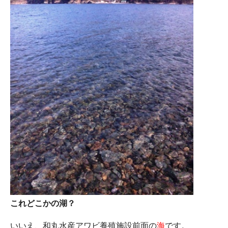
これどこかの湖？
いいえ、和丸水産アワビ養殖施設前面の
海
です。