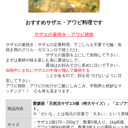
おすすめサザエ・アワビ料理です
サザエの壷焼き・アワビ雑炊
サザエの壷焼き…サザエの定番料理。下ごしらえ不要で七輪・魚
焼き用のグリル・ガスコンロで焼くだけ。
サザエの蓋面を上にして加熱して下さい。
まずは素材の味を楽しむ為に醤油なしで。
醤油はお好みで少し多めに注いで下さい。
加熱中にまれにサザエの中身が飛んで爆発する
ことがあるので、顔を近づけないように注
意して下さい。
アワビ雑炊…アワビの出汁がご飯にしみこみ、半熟卵と絶妙なマ
ッチング！！ 心も体も温まります。
愛媛産「天然活サザエ5個（特大サイズ）」「エゾア
商品内容
ト。
※「がいな」とは地元の言葉で「大きい」という意
・サザエ1個170～250gで、数量5個入り。1kg前後。
サイズ
・アワビ1個90g前後で、数量3個入りの通販セット