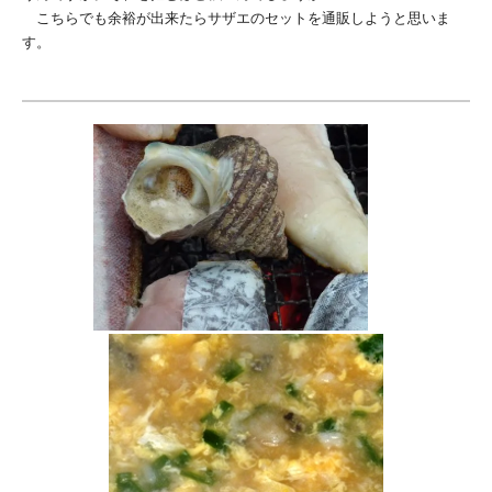
こちらでも余裕が出来たらサザエのセットを通販しようと思いま
す。