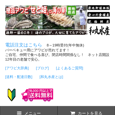
電話注文はこちら
8～19時受付(年中無休)
バーベキュー用にアワビが売れてます！
ご自宅、仲間で食べる喜び。閉店時間関係なし！ ネット店開設
12年目の老舗で安心。
[アワビ大辞典]
[ブログ]
[よくあるご質問]
[送料・配達日数]
[和丸水産とは]
メニュー
カートを見る