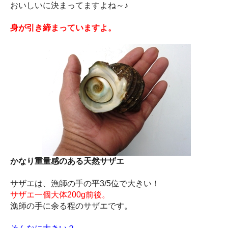
おいしいに決まってますよね～♪
身が引き締まっていますよ。
かなり重量感のある天然サザエ
サザエは、漁師の手の平3/5位で大きい！
サザエ一個大体200g前後。
漁師の手に余る程のサザエです。