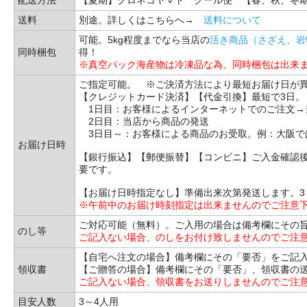
送料
別途。詳しくはこちらへ→
送料について
可能。5kg程度までなら当店の
活き商品（さざえ、岩
同時梱包
得！
※真空パック海産物は冷凍品な為、同時梱包は出来
ご指定可能。 ※ご決済方法により最短お届け日が
【クレジットカード決済】【代金引換】最短で3日。
1日目：お客様によるインターネットでのご注文→
2日目：当店から商品の発送
3日目～：お客様による商品のお受取。例：大阪で
お届け日時
【銀行振込】【郵便振替】【コンビニ】ご入金確認後
要です。
【お届け日時指定なし】準備出来次第発送します。3
※午前中のお届け時刻指定は出来ませんのでご注意
ご対応可能（無料）。ご入用の場合は備考欄にその
のし等
ご記入ない場合、のしをお付け致しませんのでご注
【自宅へ注文の場合】備考欄にその「要否」をご記
領収書
【ご贈答の場合】備考欄にその「要否」、領収書の
ご記入ない場合、領収書をお送りしませんのでご注
目安人数
3～4人用