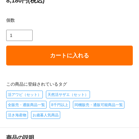
8,180円(税込)
個数
カートに入れる
この商品に登録されているタグ
活アワビ（セット）
天然活サザエ（セット）
全販売・通販商品一覧
8千円以上
同梱販売・通販可能商品一覧
活き海産物
お歳暮人気商品
商品の説明