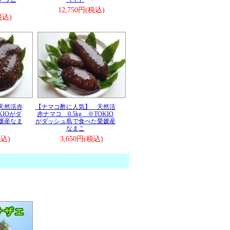
12,750円(税込)
税込)
天然活赤
【ナマコ酢に人気】 天然活
KIOがダ
赤ナマコ 0.5kg ※TOKIO
媛産なま
がダッシュ島で食べた愛媛産
なまこ
税込)
3,650円(税込)