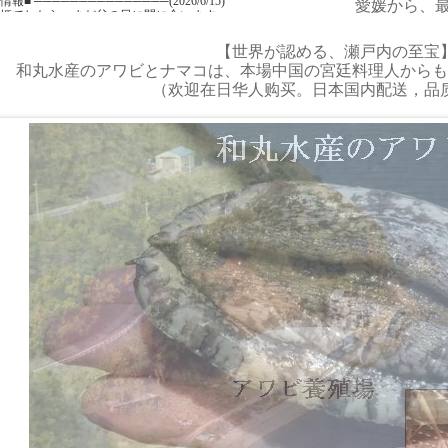
報■ ───────────────(2026/6/15)
愛媛から、
姫でしたら、まだ父の日に間に合います。
文可能です。
【世界が認める、瀬戸内の至宝
報■ ───────────────(2026/6/6)
和丸水産のアワビとナマコは、本場中国の宮廷料理人からも
ワビの販売を再開しておりますが、アワビが品薄の為、赤ア
になる場合があります。
（欢迎在日华人购买。日本国内配送，品
承の程、お願い申し上げます。
報■ ───────────────(2026/6/1)
式ツイッター 復活しました！
べ=おしり」など佐田岬の方言やアワビ養殖の日常を発信
報■ ───────────────(2026/6/1)
日にアワビ「せと姫」が売れております。
ありますので、どうぞご利用ください。
報■ ───────────────(2026/5/27)
ワビが異常な程に少ないです。
エは少しずつ在庫が増えてます。
ぞバーベキューにご利用下さい。
報■ ───────────────(2026/5/22)
はサザエも黒アワビも水揚げが少ないのですが、サザエは少
つ増えてきました。
アワビとサザエを、同時にご購入頂くお客様が増えておりま
ぞ愛媛の幸をご利用下さい。