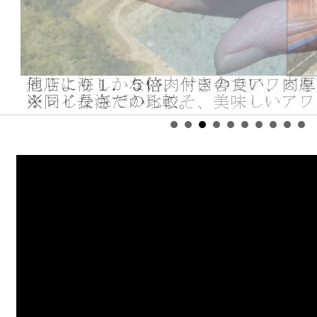
報■ ───────────────(2026/4/17)
ベキューの季節になってきました！！
水産のアワビ「せと姫」は、バーベキューでも好評です。
ぞご利用ください。
報■ ───────────────(2026/1/28)
ビブログを更新
しました。
、よくお問い合わせを頂きます。
報■ ───────────────(2026/1/27)
大衆に和丸水産のサザエプレゼントが掲載されています。
もはアワビなのですが、今回はサザエです。
、かなりの倍率になりますので、ご購入頂く方が多いです。
号の週刊大衆をご覧下さい。
様に当ります！！
報■ ───────────────(2026/1/16)
は、夫婦アワビが人気です。
ビは受験にも縁起が良いので、どうぞご利用下さい。
武将は、打ち勝つ為に出陣の際にアワビを食べていました。
報■ ───────────────(2026/1/12)
もたくさんのご注文を頂き、まことにありがとうございまし
もよろしくお願い申し上げます。
報■ ───────────────(2025/12/28)
年末年始のお届け、間に合います。
ビ、ナマコ、サザエ あります。