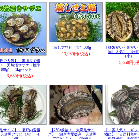
のお客様もどうぞご注文下さい。
報■ ───────────────(2024/12/27)
年始のご注文、まだ間に合います。
安な場合はお電話下さい。
報■ ───────────────(2024/12/24)
コ、人気です。
がある内にどうぞご注文下さい。
報■ ───────────────(2024/12/23)
蒸しアワビ（大）500g
【妊娠祝い・帯祝い
コ入荷しました！！
物に人気】 夫婦
13,980円(税込)
（小）
年始へのお届け、まだ間に合います。
販で人気】 素潜りで獲
5,650円(
！ 天然活サザエ（標準
報■ ───────────────(2024/12/22)
100g） 1kgセット
さんのご注文を頂いており、ありがとうございます。
にはない、和丸水産ブランドのアワビ「せと姫」はまだまだ
3,680円(税込)
あります。
ぞご利用ください。
年始、お届けします。
報■ ───────────────(2024/12/9)
と違い、和丸水産は年末年始休みません。
発送しますので、どうぞご注文下さい。
報■ ───────────────(2024/11/11)
に向けてのご注文が増えております。
のあるうちにご注文下さい。
足サイズ】 瀬戸内愛媛
【250g前後！ 大満足サイ
【一番人気！ ギフ
天然黒アワビ（M） 4
ズ】 瀬戸内愛媛産 天然黒
物に】 ☆送料無料
報■ ───────────────(2024/10/16)
個
アワビ（L） バラ売り
内愛媛産 天然黒