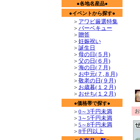
●各地名産品●
新着情
アワ
●イベントから探す●
近日
＞
アワビ厳選特集
新着情
ナマ
＞
バーベキュー
＞
贈答
新着情
ナマ
＞
妊娠祝い
＞
誕生日
新着情
たく
＞
母の日(５月)
お早
＞
父の日(６月)
よろ
新着情
＞
海の日(７月)
和丸
＞
お中元(７,８月)
す。
新鮮
＞
敬老の日(９月)
市場
＞
お歳暮(１２月)
新着情
＞
おせち(１２月)
たく
せと
●価格帯で探す●
アワ
＞
0～3千円未満
お
＞
3～5千円未満
新着情
12
＞
5～8千円未満
和丸
＞
8千円以上
和丸