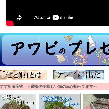
報■ ───────────────(2025/12/25)
ビ、ナマコの在庫ありますよ～
中のご注文でも、まだ年末年始のお届け、間に合います。
報■ ───────────────(2025/12/20)
コの在庫あります。
報■ ───────────────(2025/12/18)
コを入荷しました！！
報■ ───────────────(2025/12/15)
さんのご注文を頂いており、ありがとうございます。
目のご注文の方が、モレがなくなりますので助かります。
しくお願いします。
報■ ───────────────(2025/12/12)
水産は楽天にある他店と違い、年末年始も発送しておりま
なままいつでもお届けできます。
が動いていないときでも。
報■ ───────────────(2025/12/5)
さんのご注文を頂いており、ありがとうございます。
姫はたくさん在庫ありますので、どうぞご注文下さい。
ビ、おいしいですよ～♪
すすめ海産物 ～愛媛の美味しい海の幸が揃ってます～
報■ ───────────────(2025/12/1)
月になりましたね！
水産では日々、アワビの養殖を頑張っています。
水産は年末年始関係なく、クロネコヤマトが動く限りは配送