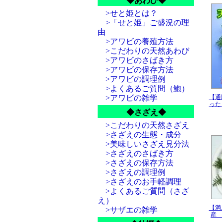
◆あわび◆
個人
>せと姫とは？
新着情
年末
>「せと姫」ご盛況の理
ご不
由
>アワビの養殖方法
新着情
ナマ
>こだわりの天然あわび
在庫
>アワビのさばき方
>アワビの保存方法
新着情
ナマ
>アワビの調理例
>よくあるご質問（鮑）
年末
>アワビの雑学
【通
った
新着情
◆さざえ◆
たく
楽天
>こだわりの天然さざえ
在庫
どう
>さざえの生態・成分
>美味しいさざえ見分法
年末
>さざえのさばき方
新着情
>さざえの保存方法
大手
>さざえの調理例
毎日
>さざえのお手軽調理
新着情
>よくあるご質問（さざ
年末
え）
在庫
【満
>サザエの雑学
産 
新着情