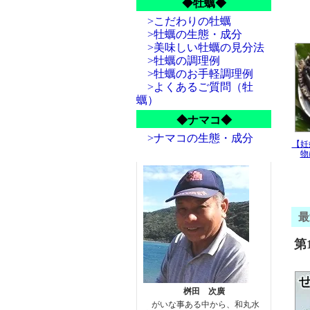
せと
◆牡蠣◆
甘く
>こだわりの牡蠣
新着情
>牡蠣の生態・成分
天然
>美味しい牡蠣の見分法
幻に
数量
>牡蠣の調理例
>牡蠣のお手軽調理例
養殖
>よくあるご質問（牡
新着情
蠣）
お盆
ご注
◆ナマコ◆
新着情
>ナマコの生態・成分
【妊
お盆
物
美味
新着情
他社
ご発
※ア
す。
最
新着情
第
お中
せと
新着情
父の
桝田 次廣
新着情
がいな事ある中から、和丸水