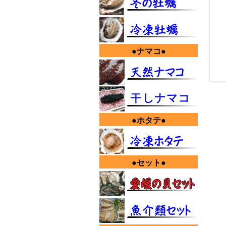
新着情
バー
和丸
どう
新着情
●ナマコ●
アワ
近年
新着情
週刊
いつ
正直
最新
●ホタテ●
3名
新着情
最近
アワ
昔の
●セット●
新着情
昨年
た。
本年
新着情
まだ
アワ