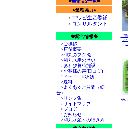
■
全商品一覧
■
して
どう
●業務協力●
新着情
天然
＞
アワビ生産委託
和丸
＞
コンサルタント
でも
す。
◆総合情報◆
【通
どう
ア
>ご挨拶
新着情
年末
>店舗概要
大手
>和丸のフグ漁
>和丸水産の歴史
新着情
お盆
>あわび養殖施設
どう
>お客様の声(口コミ)
>メディアの紹介
新着情
ゴー
>送料
い。
>よくあるご質問（総
合）
新着情
週間
>リンク集
がい
ト企
>サイトマップ
どう
当る
>ブログ
>お知らせ
新着情
>和丸水産への行き方
日本
ござ