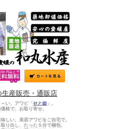
の生産販売・通販店
～い、アワビ「
せと姫
」。
値価格で、お取り寄せ。
味しい、美容アワビをご自宅で。
ら取り出し、たった５分で梱包。