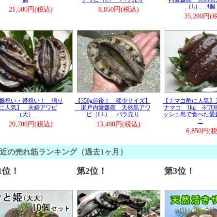
姫の出荷量が多くなってきました。
（L） 4個
美味しくて評判良いです。どうぞご利用下さい。
21,500円(税込)
8,850円(税込)
35,200円(
報■ ───────────────(2024/9/24)
黒アワビの入荷見通しが立ちましたが、黒アワビはどんどん
なってきています。
減少に高水温、磯焼けも日本各地で多発。
アワビしか生き残らないかもしれません。
報■ ───────────────(2024/8/12)
でも発送してます。
文も可能ですよ。
報■ ───────────────(2024/8/7)
娠祝い・帯祝い！ 贈り
【350g前後！ 稀少サイズ】
【ナマコ酢に人気】
のご注文、まだ間に合いますよ～。
に人気】 夫婦アワビ
瀬戸内愛媛産 天然黒アワ
ナマコ 1kg ※TO
しいアワビをご家族でお楽しみ下さい。
（大）
ビ（LL） バラ売り
ッシュ島で食べた愛
こ
報■ ───────────────(2024/7/24)
20,700円(税込)
13,480円(税込)
と違い、和丸水産はお盆期間も休みません。
6,850円(
送できますので、どうぞご注文下さい。
ワビの世話がありますので、養殖施設にいつも出向いていま
近の売れ筋ランキング（過去1ヶ月）
報■ ───────────────(2024/7/2)
1位！
第2位！
第3位！
元やバーベキューでのご注文が増えております。
姫が多いです。どうぞご利用下さい。
報■ ───────────────(2024/6/11)
日のご注文、まだ間に合います。せと姫が売れています。
報■ ───────────────(2024/5/27)