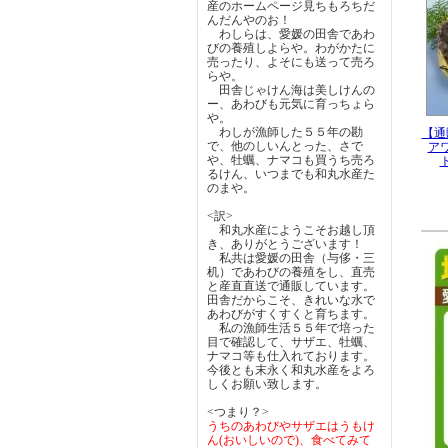
父の
産のホームページ見ちもろちだ
同時
んだんやのお！
在庫
わしらは、愛媛の田舎であわ
びの養殖しよらや。わがかたに
新着情
売ったり、よそにも送って売ろ
あわ
らや。
どう
田舎じゃけん海は美しけんの
ー、あわびも元気に育っちょら
新着情
や。
ゴー
わしが漁師した５５年の勘
【通
和丸
で、他のしいんとった、さで
ア
す。
や、牡蠣、ナマコも買うち売ろ
どう
るけん、いつまでも和丸水産た
のまや。
新着情
皆様
<訳>
これ
和丸水産にようこそお越し頂
す。
き、ありがとうございます！
今後
私共は愛媛の田舎（与侈・三
机）であわびの養殖をし、直売
新着情
と産直直送で通販しています。
最新
田舎だからこそ、きれいな水で
載っ
あわびがすくすくと育ちます。
抽選
私の漁師生活５５年で培った
目で確認して、サザエ、牡蠣、
どう
ナマコ等も仕入れております。
今後とも末永く和丸水産をよろ
新着情
しくお願い致します。
天候
この
<つまり？>
どう
うちのあわびやサザエはうもけ
ん(おいしいので)、食べてみて