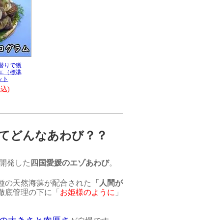
潜りで獲
エ（標準
ット
税込)
てどんなあわび？？
開発した
四国愛媛のエゾあわび
。
種の天然海藻が配合された
「人間が
徹底管理の下に「
お姫様のように
」