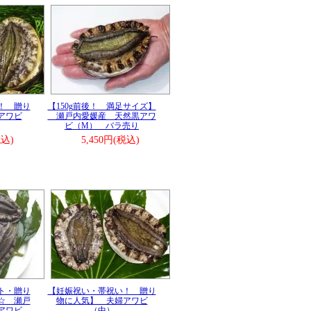
！ 贈り
【150g前後！ 満足サイズ】
アワビ
瀬戸内愛媛産 天然黒アワ
ビ（M） バラ売り
税込)
5,450円(税込)
ト・贈り
【妊娠祝い・帯祝い！ 贈り
☆ 瀬戸
物に人気】 夫婦アワビ
アワビ
（中）