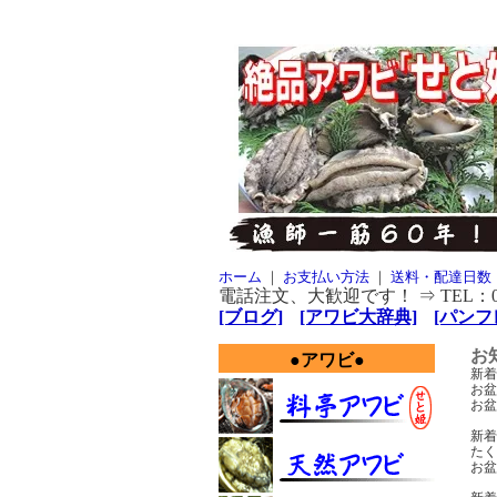
ホーム
｜
お支払い方法
｜
送料・配達日数
電話注文、大歓迎です！ ⇒ TEL：080-
[ブログ]
[アワビ大辞典]
[パンフレ
お
●アワビ●
新着情
お盆
お盆
新着情
たく
お盆