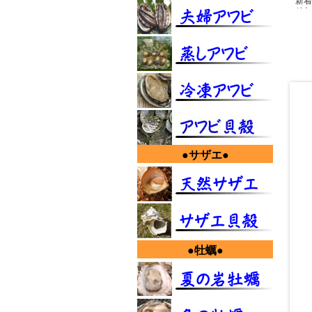
新着情
せと
ご注
新着情
黒ア
ワビ
ご了
新着情
半公
「つ
中！
新着情
父の
●サザエ●
在庫
新着情
黒ア
サザ
どう
新着情
●牡蠣●
今年
しず
特に
す。
どう