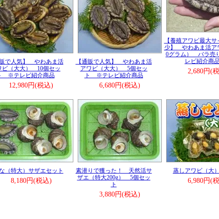
います。
ぞご利用下さい。
報■ ───────────────(2025/11/6)
アワビが全国的に少なくなっております。
水産でも在庫が少なく困っています。
【養殖アワビ最大サ
少】 やわあま活アワ
 せと姫 は在庫がたくさんあり、方々で評価が上がっていま
0グラム） バラ売
レビ紹介商
販で人気】 やわあま活
【通販で人気】 やわあま活
ぞご利用下さい。
ワビ（大大） 10個セッ
アワビ（大大） 5個セッ
2,680円(
ト ※テレビ紹介商品
ト ※テレビ紹介商品
報■ ───────────────(2025/10/15)
年始も休まずお届けしています。
12,980円(税込)
6,680円(税込)
にはないサービスですので、どうぞご利用下さい。
報■ ───────────────(2025/8/13)
でも発送中！
ぞご注文下さい。
報■ ───────────────(2025/5/1)
ルデンウィーク中も発送してますので、どうぞご注文下さ
報■ ───────────────(2025/4/11)
大衆（４月７日発売号）に和丸水産の「せと姫」がプレゼン
な（特大）サザエセット
素潜りで獲った！ 天然活サ
蒸しアワビ（大）2
画で載っています。
ザエ（特大200g） 5個セッ
ぞご応募下さい！！
8,180円(税込)
6,980円(
ト
かも！？
3,880円(税込)
報■ ───────────────(2025/2/25)
各地の旅館、ホテルからもご注文を頂いており、ありがとう
います。