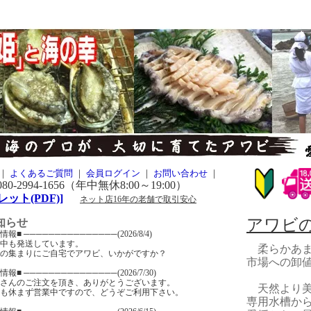
｜
よくあるご質問
｜
会員ログイン
｜
お問い合わせ
｜
2994-1656（年中無休8:00～19:00）
ット(PDF)]
ネット店16年の老舗で取引安心
アワビ
知らせ
報■ ───────────────(2026/8/4)
中も発送しています。
柔らかあま
の集まりにご自宅でアワビ、いかがですか？
市場への卸
報■ ───────────────(2026/7/30)
さんのご注文を頂き、ありがとうございます。
天然より美
も休まず営業中ですので、どうぞご利用下さい。
専用水槽か