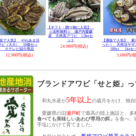
日用にアワビ(せと姫)が売れています。
にサザエもよく売れています。
はまだありますが、お早めにどうぞ。
報■ ───────────────(2024/5/9)
びがバーベキュー用に売れています。
ぞご利用下さい。
【ギフト・贈り物に人気】
☆送料無料☆ 瀬戸内愛媛
報■ ───────────────(2024/5/2)
産 天然黒アワビ 1.0kgセ
ルデンウィーク中もご注文を頂き、ありがとうございます。
ット
販で人気】 やわあま活
【通販で人気】 素
水産は無休ですので、大手と違いいつでもご発送しておりま
ワビ（大大） 10個セッ
った！ 天然活サザ
24,980円(税込)
ト ※テレビ紹介商品
100g） 1kgセ
ぞご利用下さい。
12,980円(税込)
3,680円(
報■ ───────────────(2024/4/18)
、地震に付きましてご心配頂きありがとうございます。
までにない程の揺れでしたが、大きな破損などなく大丈夫で
ともよろしくお願いします。
ブランドアワビ「せと姫」っ
報■ ───────────────(2024/4/16)
の週間大衆（2024年４月15日発売号）に和丸水産のアワビが
ています。
でアワビのプレゼントになります。
5年以上
和丸水産が
の歳月をかけ、独自
ぞご応募下さい。
愛媛県の旧
瀬戸町
で最高の陸上施設と、多
報■ ───────────────(2024/4/12)
食べても美味しいあわび専用の餌」
を食べ、
が落ち着きませんね。
中でもアワビは成長しています。
手塩にかけて育てました。
ぞご利用下さい。