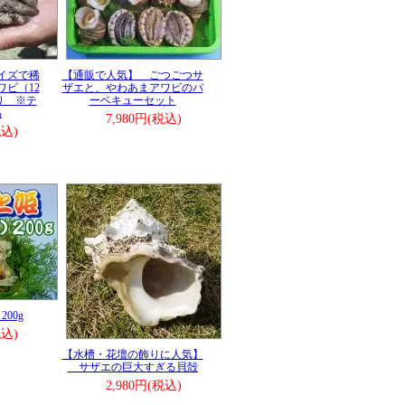
イズで稀
【通販で人気】 ごつごつサ
ビ（12
ザエと、やわあまアワビのバ
り ※テ
ーベキューセット
品
7,980円(税込)
税込)
00g
税込)
【水槽・花壇の飾りに人気】
サザエの巨大すぎる貝殻
2,980円(税込)