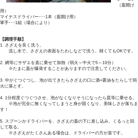
（蓋開け
用）
マイナスドライバー･･･1本（蓋開け用）
軍手･･･1組（場合により）
【調理手順】
1. さざえを良く洗う。
流し水で、さざえの表面をたわしなどで洗う。雑くてもOKです。
2. 網等にサザエを直に乗せて加熱（弱火～中火で5～10分）
※たまに蓋が爆発することがありますので注意してください。
3. 中がぐつぐつし、泡が出てきたらさざえの口に酒+醤油をたらして弱
火に落とす。
4. 1分程度ぐつぐつさせ、泡がなくなりそうになったら皿等に乗せる。
※泡が完全に無くなってしまうと身が固くなり、美味しさが落ちま
す！
5. スプーンかドライバーを、さざえの蓋の下に差し込み、くるっと回
して取る。
※さざえがたくさんある場合は、ドライバーの方が楽です。