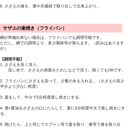
6. さざえの身を、箸や爪楊枝で取り出して出来上がり。
サザエの壷焼き（フライパン）
網が準備出来ない場合は、フライパンでも調理可能です。
ただし、網での調理より、多少風味等が落ちます。（好みはあります
が）
【調理手順】
1. さざえを良く洗う。
流し水で、さざえの表面をたわしなどで洗う。雑くてもOKです。
2. フライパンにさざえを並べて、少量の水を入れる。（さざえの高さ
半分より少ない程度）
3. 蓋をして、中火で5分程度蒸し焼きにする。
4. 酒+醤油をさざえの口にたらして、更に5分程度中火で蒸し焼きにす
る。
5. 焼けたら、上と同じでスプーン等で蓋を取り、箸等で身を取り出