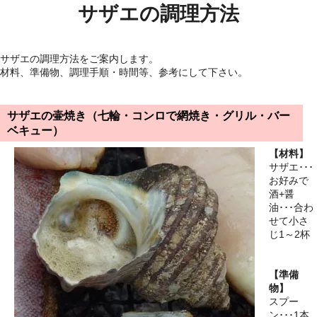
サザエの調理方法
サザエの調理方法をご案内します。
材料、準備物、調理手順・時間等、参考にして下さい。
サザエの壷焼き（七輪・コンロで網焼き・グリル・バー
ベキュー）
【材料】
サザエ･･･
お好みで
酒+醤
油･･･合わ
せて小さ
じ1～2杯
【準備
物】
スプー
ン･･･1本