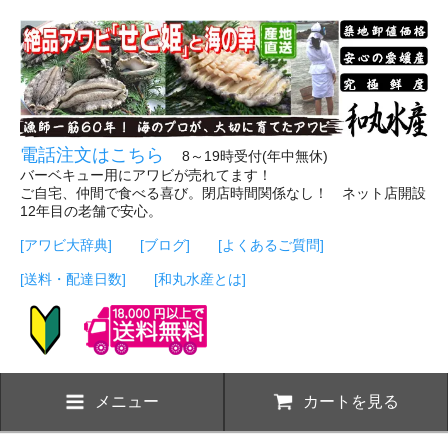
電話注文はこちら
8～19時受付(年中無休)
バーベキュー用にアワビが売れてます！
ご自宅、仲間で食べる喜び。閉店時間関係なし！ ネット店開設
12年目の老舗で安心。
[アワビ大辞典]
[ブログ]
[よくあるご質問]
[送料・配達日数]
[和丸水産とは]
メニュー
カートを見る