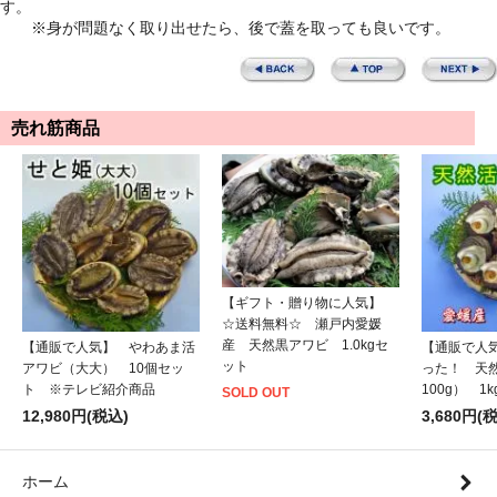
す。
※身が問題なく取り出せたら、後で蓋を取っても良いです。
売れ筋商品
【ギフト・贈り物に人気】
☆送料無料☆ 瀬戸内愛媛
産 天然黒アワビ 1.0kgセ
【通販で人気】 やわあま活
【通販で人
ット
アワビ（大大） 10個セッ
った！ 天
ト ※テレビ紹介商品
100g） 1
SOLD OUT
12,980円(税込)
3,680円(
ホーム