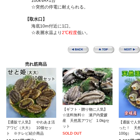
100kVA×1台
☆突然の停電に耐えられる。
【取水口】
海底10m付近に1口。
☆表層水温より
2℃程度
低い。
売れ筋商品
【ギフト・贈り物に人気】
☆送料無料☆ 瀬戸内愛媛
産 天然黒アワビ 1.0kgセ
【通販で人気】 やわあま活
【通販で人
ット
アワビ（大大） 10個セッ
った！ 天
ト ※テレビ紹介商品
100g） 1
SOLD OUT