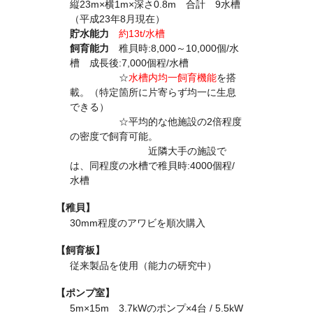
縦23m×横1m×深さ0.8m 合計 9水槽
（平成23年8月現在）
貯水能力
約13t/水槽
飼育能力
稚貝時:8,000～10,000個/水
槽 成長後:7,000個程/水槽
☆
水槽内均一飼育機能
を搭
載。（特定箇所に片寄らず均一に生息
できる）
☆平均的な他施設の2倍程度
の密度で飼育可能。
近隣大手の施設で
は、同程度の水槽で稚貝時:4000個程/
水槽
【稚貝】
30mm程度のアワビを順次購入
【飼育板】
従来製品を使用（能力の研究中）
【ポンプ室】
5m×15m 3.7kWのポンプ×4台 / 5.5kW