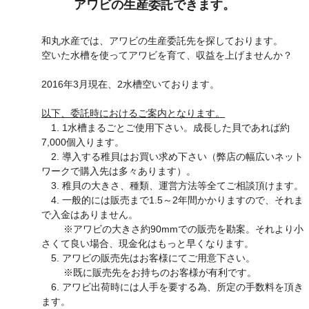
アワビの生産委託できます。
和丸水産では、アワビの生産委託先を探しております。
空いた水槽を使ってアワビを育て、収益を上げませんか？
2016年3月現在、2水槽空いております。
以下、委託時におけるご案内となります。
1. 1水槽まるごとご使用下さい。成長した貝であれば約
7,000個入ります。
2. 導入する稚貝はお買い求め下さい（弊店の幅広いネット
ワークで購入先は多々あります）。
3. 稚貝の大きさ、種類、運営方法等全てご相談頂けます。
4. 一般的には販売まで1.5～2年間かかりますので、それま
で入金はありません。
※アワビの大きさ約90mmでの販売を勘案。それより小
さくて良い場合、現金化はもっと早くなります。
5. アワビの販売先はお客様にてご用意下さい。
※既に販売先をお持ちのお客様が有利です。
6. アワビ出荷時には人手を要する為、所定の手数料を頂き
ます。