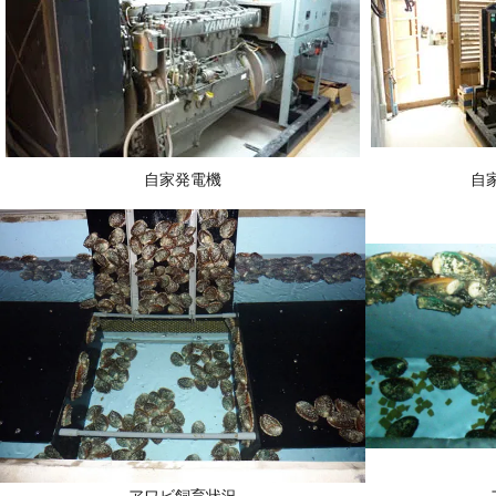
自家発電機
自
アワビ飼育状況