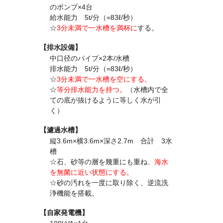
のポンプ×4台
給水能力 5t/分（=83ℓ/秒）
☆
3分未満で一水槽を満杯に
する。
【排水設備】
中口径のパイプ×2本/水槽
排水能力 5t/分（=83ℓ/秒）
☆
3分未満で一水槽を空にする。
☆
等分排水能力を持つ。
（水槽内で全
ての底が抜けるように等しく水が引
く）
【濾過水槽】
縦3.6m×横3.6m×深さ2.7m 合計 3水
槽
☆石、砂等の層を幾重にも重ね、
海水
を無菌に近い状態にする。
☆砂の汚れを一度に取り除く、逆流洗
浄機能を搭載。
【自家発電機】