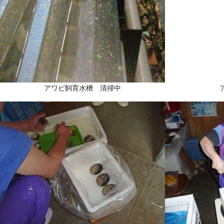
アワビ飼育水槽 清掃中