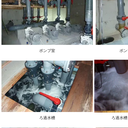
ポンプ室
ポン
ろ過水槽
ろ過水槽