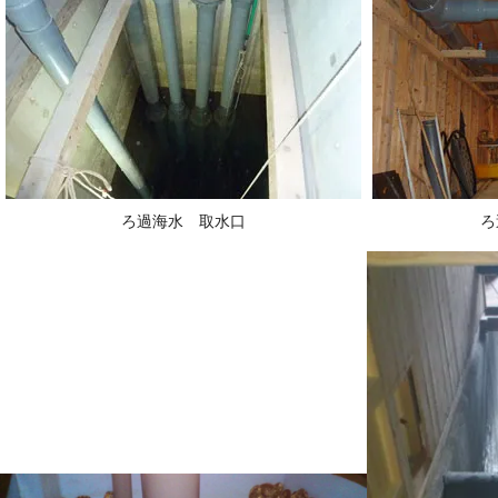
ろ過海水 取水口
ろ