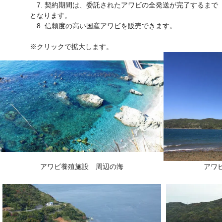
7. 契約期間は、委託されたアワビの全発送が完了するまで
となります。
8. 信頼度の高い国産アワビを販売できます。
※クリックで拡大します。
アワビ養殖施設 周辺の海
アワ