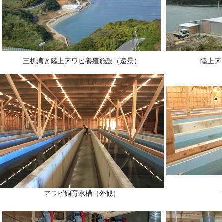
三机湾と陸上アワビ養殖施設（遠景）
陸上ア
アワビ飼育水槽（外観）