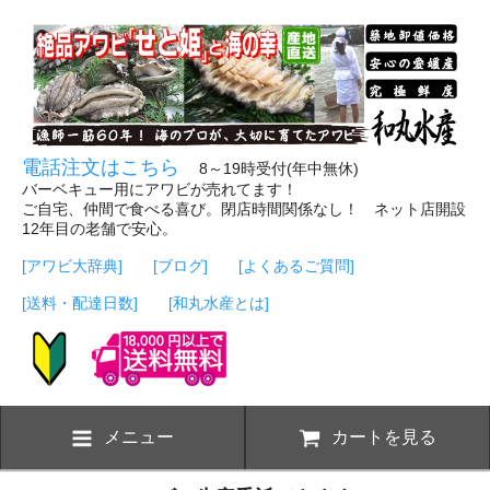
電話注文はこちら
8～19時受付(年中無休)
バーベキュー用にアワビが売れてます！
ご自宅、仲間で食べる喜び。閉店時間関係なし！ ネット店開設
12年目の老舗で安心。
[アワビ大辞典]
[ブログ]
[よくあるご質問]
[送料・配達日数]
[和丸水産とは]
メニュー
カートを見る