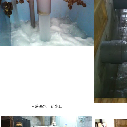
ろ過海水 給水口