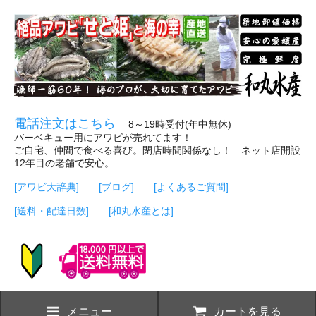
電話注文はこちら
8～19時受付(年中無休)
バーベキュー用にアワビが売れてます！
ご自宅、仲間で食べる喜び。閉店時間関係なし！ ネット店開設
12年目の老舗で安心。
[アワビ大辞典]
[ブログ]
[よくあるご質問]
[送料・配達日数]
[和丸水産とは]
メニュー
カートを見る