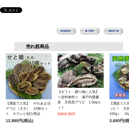
売れ筋商品
【ギフト・贈り物に人気】
☆送料無料☆ 瀬戸内愛媛
産 天然黒アワビ 1.0kgセ
【通販で人気】 やわあま活
【通販で人
ット
アワビ（大大） 10個セッ
った！ 天
ト ※テレビ紹介商品
100g） 1
SOLD OUT
12,980円(税込)
3,680円(