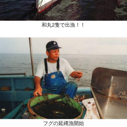
和丸2隻で出漁！！
フグの延縄漁開始