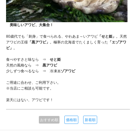
美味しいアワビ、大集合！
80歳代でも「刺身」で食べられる、やわあま～いアワビ
「せと姫」
。天然
アワビの王様
「黒アワビ」
。極寒の北海道でたくましく育った
「エゾアワ
ビ」
。
食べやすさと味なら ⇒
せと姫
天然の風格なら ⇒
黒アワビ
少しずつ食べるなら ⇒ 冷凍
エゾアワビ
ご用途に合わせ、ご利用下さい。
※当店にご相談も可能です。
楽天にはない、アワビです！
おすすめ順
価格順
新着順