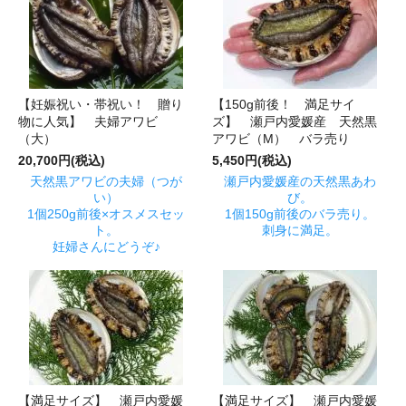
【妊娠祝い・帯祝い！ 贈り
【150g前後！ 満足サイ
物に人気】 夫婦アワビ
ズ】 瀬戸内愛媛産 天然黒
（大）
アワビ（M） バラ売り
20,700円(税込)
5,450円(税込)
天然黒アワビの夫婦（つが
瀬戸内愛媛産の天然黒あわ
い）
び。
1個250g前後×オスメスセッ
1個150g前後のバラ売り。
ト。
刺身に満足。
妊婦さんにどうぞ♪
【満足サイズ】 瀬戸内愛媛
【満足サイズ】 瀬戸内愛媛