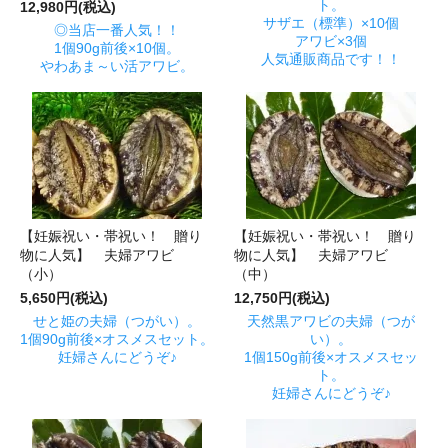
ト。
12,980円(税込)
サザエ（標準）×10個
◎当店一番人気！！
アワビ×3個
1個90g前後×10個。
人気通販商品です！！
やわあま～い活アワビ。
【妊娠祝い・帯祝い！ 贈り
【妊娠祝い・帯祝い！ 贈り
物に人気】 夫婦アワビ
物に人気】 夫婦アワビ
（小）
（中）
5,650円(税込)
12,750円(税込)
せと姫の夫婦（つがい）。
天然黒アワビの夫婦（つが
1個90g前後×オスメスセット。
い）。
妊婦さんにどうぞ♪
1個150g前後×オスメスセッ
ト。
妊婦さんにどうぞ♪