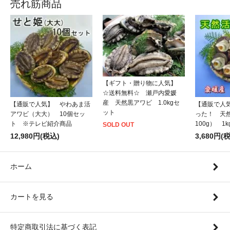
売れ筋商品
【ギフト・贈り物に人気】
☆送料無料☆ 瀬戸内愛媛
産 天然黒アワビ 1.0kgセ
【通販で人気】 やわあま活
【通販で人
ット
アワビ（大大） 10個セッ
った！ 天
ト ※テレビ紹介商品
100g） 1
SOLD OUT
12,980円(税込)
3,680円(
ホーム
カートを見る
特定商取引法に基づく表記