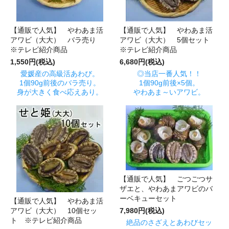
【通販で人気】 やわあま活
【通販で人気】 やわあま活
アワビ（大大） バラ売り
アワビ（大大） 5個セット
※テレビ紹介商品
※テレビ紹介商品
1,550円(税込)
6,680円(税込)
愛媛産の高級活あわび。
◎当店一番人気！！
1個90g前後のバラ売り。
1個90g前後×5個。
身が大きく食べ応えあり。
やわあま～いアワビ。
【通販で人気】 ごつごつサ
ザエと、やわあまアワビのバ
ーベキューセット
【通販で人気】 やわあま活
アワビ（大大） 10個セッ
7,980円(税込)
ト ※テレビ紹介商品
絶品のさざえとあわびセッ