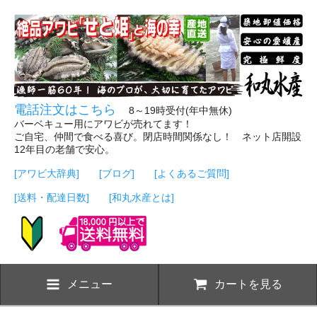
電話注文はこちら
8～19時受付(年中無休)
バーベキュー用にアワビが売れてます！
ご自宅、仲間で食べる喜び。閉店時間関係なし！ ネット店開設
12年目の老舗で安心。
[アワビ大辞典]
[ブログ]
[よくあるご質問]
[送料・配達日数]
[和丸水産とは]
メニュー
カートを見る