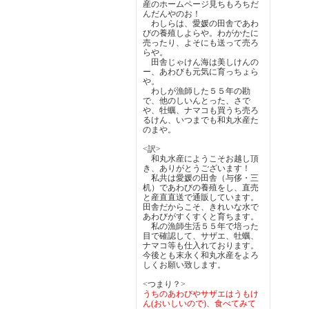
産のホームページ見ちもろちだ
んだんやのお！
わしらは、愛媛の田舎であわ
びの養殖しよらや。わがかたに
売ったり、よそにも送って売ろ
らや。
田舎じゃけん海は美しけんの
ー、あわびも元気に育っちょら
や。
わしが漁師した５５年の勘
で、他のしいんとった、さで
や、牡蠣、ナマコも買うち売ろ
るけん、いつまでも和丸水産た
のまや。
<訳>
和丸水産にようこそお越し頂
き、ありがとうございます！
私共は愛媛の田舎（与侈・三
机）であわびの養殖をし、直売
と産直直送で通販しています。
田舎だからこそ、きれいな水で
あわびがすくすくと育ちます。
私の漁師生活５５年で培った
目で確認して、サザエ、牡蠣、
ナマコ等も仕入れております。
今後とも末永く和丸水産をよろ
しくお願い致します。
<つまり？>
うちのあわびやサザエはうもけ
ん(おいしいので)、食べてみて