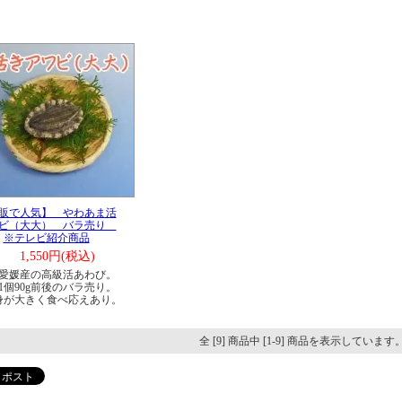
販で人気】 やわあま活
ビ（大大） バラ売り
※テレビ紹介商品
1,550円(税込)
愛媛産の高級活あわび。
1個90g前後のバラ売り。
身が大きく食べ応えあり。
全 [9] 商品中 [1-9] 商品を表示しています