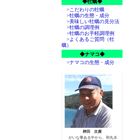
◆牡蠣◆
>こだわりの牡蠣
>牡蠣の生態・成分
>美味しい牡蠣の見分法
>牡蠣の調理例
>牡蠣のお手軽調理例
>よくあるご質問（牡
蠣）
◆ナマコ◆
>ナマコの生態・成分
桝田 次廣
がいな事ある中から、和丸水