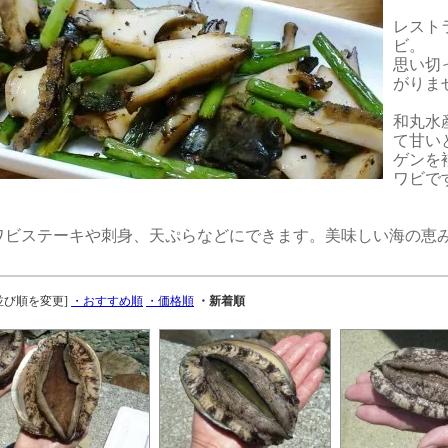
レスト
ビ。
思い切
がりま
和丸水
て甘い
ゲンを
ワビで
ワビステーキや刺身、天ぷらなどにできます。美味しい海の恵
並び順を変更]
・おすすめ順
・価格順
・新着順