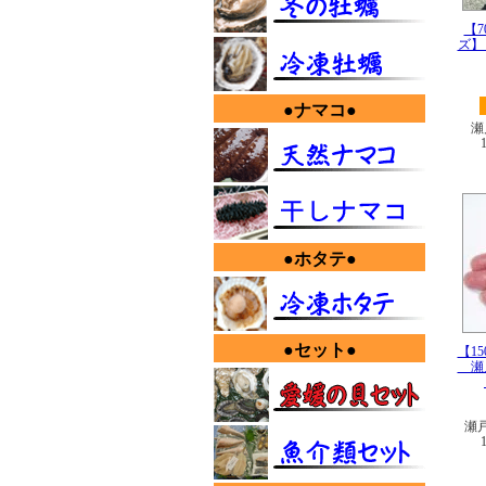
【
ズ】
●ナマコ●
瀬
●ホタテ●
●セット●
【1
瀬戸
瀬