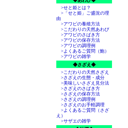
◆あわび◆
>せと姫とは？
>「せと姫」ご盛況の理
由
>アワビの養殖方法
>こだわりの天然あわび
>アワビのさばき方
>アワビの保存方法
>アワビの調理例
>よくあるご質問（鮑）
>アワビの雑学
◆さざえ◆
>こだわりの天然さざえ
>さざえの生態・成分
>美味しいさざえ見分法
>さざえのさばき方
>さざえの保存方法
>さざえの調理例
>さざえのお手軽調理
>よくあるご質問（さざ
え）
>サザエの雑学