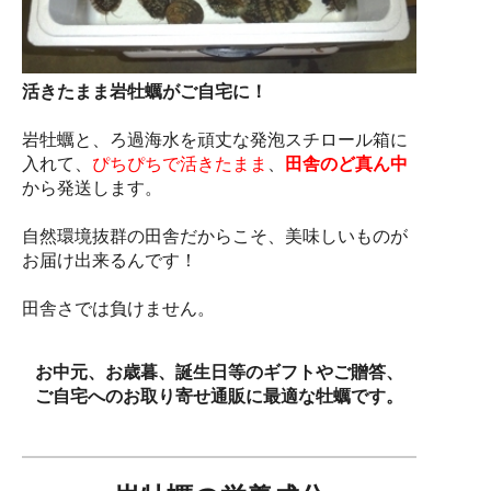
活きたまま岩牡蠣がご自宅に！
岩牡蠣と、ろ過海水を頑丈な発泡スチロール箱に
入れて、
ぴちぴちで活きたまま
、
田舎のど真ん中
から発送します。
自然環境抜群の田舎だからこそ、美味しいものが
お届け出来るんです！
田舎さでは負けません。
お中元、お歳暮、誕生日等のギフトやご贈答、
ご自宅へのお取り寄せ通販に最適な牡蠣です。