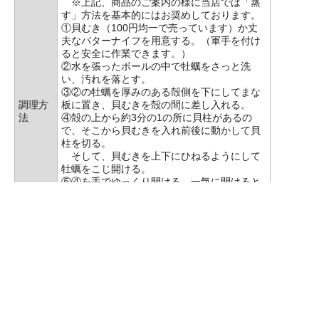
※上記、商品のご案内の様に当店では「蒸
す」方法を基本的にはお奨めしております。
①貝むき（100円均一で売っています）か丈
夫なバターナイフを用意する。（軍手を付け
ると安全に作業できます。）
②水を張ったボールの中で牡蠣をさっと洗
い、汚れを落とす。
③②の牡蠣を厚みのある殻側を下にしてまな
調理方
板に置き、貝むきを殻の間に差し入れる。
法
④殻の上から約3分の1の所に貝柱があるの
で、そこから貝むきを入れ前後に動かして貝
柱を切る。
そして、貝むきを上下にひねるようにして
牡蠣をこじ開ける。
⑤④を手でゆっくり開ける。一気に開けると
身がちぎれるので、途中まで開けたら上側の
殻の付いた身を
貝むきで切り離す。全て開けると下側の貝
柱も切り、牡蠣を殻から外す。
⑥身が落ちないように指でおさえながら、牡
蠣をさっと洗い汚れを落とす。
牡蠣は「海のミルク」と言われ、特に亜鉛が
成分・
豊富です。総合的に体や美容に良い成分がた
効能
くさん含まれています。
詳細はこちらで→
牡蠣の成分・効能