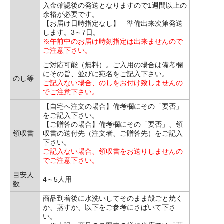
入金確認後の発送となりますので1週間以上の
余裕が必要です。
【お届け日時指定なし】 準備出来次第発送
します。3～7日。
※午前中のお届け時刻指定は出来ませんので
ご注意下さい。
ご対応可能（無料）。ご入用の場合は備考欄
にその旨、並びに宛名をご記入下さい。
のし等
ご記入ない場合、のしをお付け致しませんの
でご注意下さい。
【自宅へ注文の場合】備考欄にその「要否」
をご記入下さい。
【ご贈答の場合】備考欄にその「要否」、領
領収書
収書の送付先（注文者、ご贈答先）をご記入
下さい。
ご記入ない場合、領収書をお送りしませんの
でご注意下さい。
目安人
4～5人用
数
商品到着後に水洗いしてそのまま殻ごと焼く
か、蒸すか、以下をご参考にさばいて下さ
い。