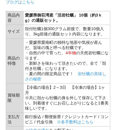
ブログはこちら
商品内
愛媛県御荘湾産「活岩牡蠣」 10個（約3ｋ
容
g）の通販セット。
殻付牡蠣1個300グラム前後で、数量10個入
サイズ
り、3kg前後の通販セット内容になります。
・愛媛県愛南町の独特な地形や気候が産ん
だ、旨味の塊と呼べる牡蠣です。
・自然の中で育った、
4年物
の天然岩牡蠣にな
商品の
ります。
特徴
・新鮮さを味わって頂きたいので、全て「殻
付き牡蠣」になります。
・夏の間の限定商品です！
岩牡蠣の美味し
さの秘密
【冷蔵の場合】2～3日 【冷凍の場合】1ヶ
月
賞味期
※共に殻から牡蠣の身を外して保存して下さ
限
い。到着後すぐにお召し上がりになると1番美
味しいです。
支払方
銀行振込 / 郵便振替 / クレジットカード / コン
法
ビニ / 代金引換
※各手数料はこちら