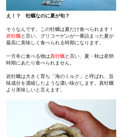
え！？ 牡蠣なのに夏が旬？
そうなんです。この牡蠣は夏だけ食べられます！
岩牡蠣
と言い、グリコーゲンが一番詰まった夏が
最高に美味しく食べられる時期になります。
一方冬に食べる物は
真牡蠣
と言い、夏・秋は産卵
時期にあたり食べられません。
岩牡蠣は大きく育ち「海のミルク」と呼ばれ、旨
味成分を濃縮したような濃い味がします。真牡蠣
より美味しいと言えます。