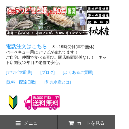
電話注文はこちら
8～19時受付(年中無休)
バーベキュー用にアワビが売れてます！
ご自宅、仲間で食べる喜び。閉店時間関係なし！ ネッ
ト店開設12年目の老舗で安心。
[アワビ大辞典]
[ブログ]
[よくあるご質問]
[送料・配達日数]
[和丸水産とは]
メニュー
カートを見る