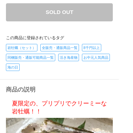
SOLD OUT
この商品に登録されているタグ
岩牡蠣（セット）
全販売・通販商品一覧
8千円以上
同梱販売・通販可能商品一覧
活き海産物
お中元人気商品
海の日
商品の説明
夏限定の、プリプリでクリーミーな
岩牡蠣！！