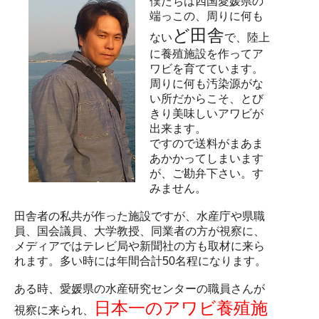
僕たちは四国愛媛県の
端っこの、周りに何も
ど田舎
ない
で、陸上
に養殖施設を作ってア
ワビを育てています。
周りに何も汚染源がな
い所だからこそ、とび
きり美味しいアワビが
出来ます。
ですので送料がまあま
あかかってしまいます
が、ご勘弁下さい。す
みません。
田舎者の私共が作った施設ですが、水産庁や県職
員、国会議員、大学教授、同業者の方が視察に、
メディアではテレビ局や新聞社の方も取材に来ら
れます。多い時には年間合計50名程になります。
ある時、愛媛県の水産研究センターの職員さんが
日本一のアワビ養殖施
視察に来られ、