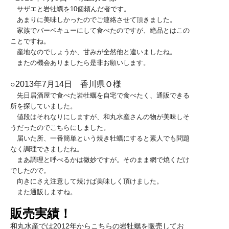
サザエと岩牡蠣を10個頼んだ者です。
あまりに美味しかったのでご連絡させて頂きました。
家族でバーベキューにして食べたのですが、絶品とはこの
ことですね。
産地なのでしょうか、甘みが全然他と違いましたね。
またの機会ありましたら是非お願いします。
○2013年7月14日 香川県Ｏ様
先日居酒屋で食べた岩牡蠣を自宅で食べたく、通販できる
所を探していました。
値段はそれなりにしますが、和丸水産さんの物が美味しそ
うだったのでこちらにしました。
届いた所、一番簡単という焼き牡蠣にすると素人でも問題
なく調理できましたね。
まあ調理と呼べるかは微妙ですが。そのまま網で焼くだけ
でしたので。
向きにさえ注意して焼けば美味しく頂けました。
また通販しますね。
販売実績！
和丸水産では2012年からこちらの岩牡蠣を販売してお