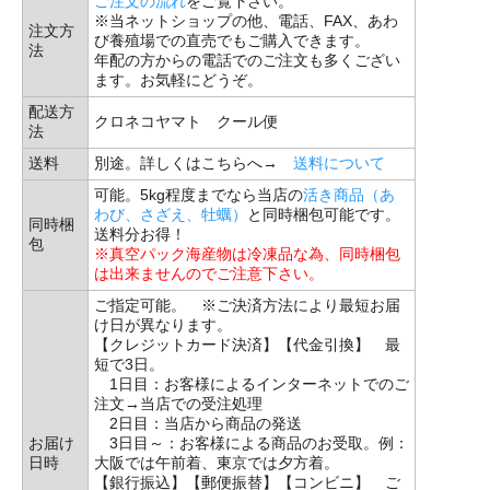
ご注文の流れ
をご覧下さい。
※当ネットショップの他、電話、FAX、あわ
注文方
び養殖場での直売でもご購入できます。
法
年配の方からの電話でのご注文も多くござい
ます。お気軽にどうぞ。
配送方
クロネコヤマト クール便
法
送料
別途。詳しくはこちらへ→
送料について
可能。5kg程度までなら当店の
活き商品（あ
わび、さざえ、牡蠣）
と同時梱包可能です。
同時梱
送料分お得！
包
※真空パック海産物は冷凍品な為、同時梱包
は出来ませんのでご注意下さい。
ご指定可能。 ※ご決済方法により最短お届
け日が異なります。
【クレジットカード決済】【代金引換】 最
短で3日。
1日目：お客様によるインターネットでのご
注文→当店での受注処理
2日目：当店から商品の発送
お届け
3日目～：お客様による商品のお受取。例：
日時
大阪では午前着、東京では夕方着。
【銀行振込】【郵便振替】【コンビニ】 ご