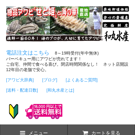
電話注文はこちら
8～19時受付(年中無休)
バーベキュー用にアワビが売れてます！
ご自宅、仲間で食べる喜び。閉店時間関係なし！ ネット店開設
12年目の老舗で安心。
[アワビ大辞典]
[ブログ]
[よくあるご質問]
[送料・配達日数]
[和丸水産とは]
メニュー
カートを見る