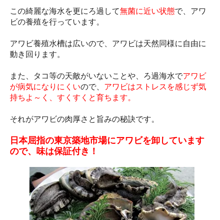
この綺麗な海水を更にろ過して
無菌に近い状態
で、アワ
ビの養殖を行っています。
アワビ養殖水槽は広いので、アワビは天然同様に自由に
動き回ります。
また、タコ等の天敵がいないことや、ろ過海水で
アワビ
が病気になりにくい
ので、
アワビはストレスを感じず気
持ちよ～く、すくすくと育ちます。
それがアワビの肉厚さと旨みの秘訣です。
日本屈指の東京築地市場にアワビを卸しています
ので、味は保証付き！