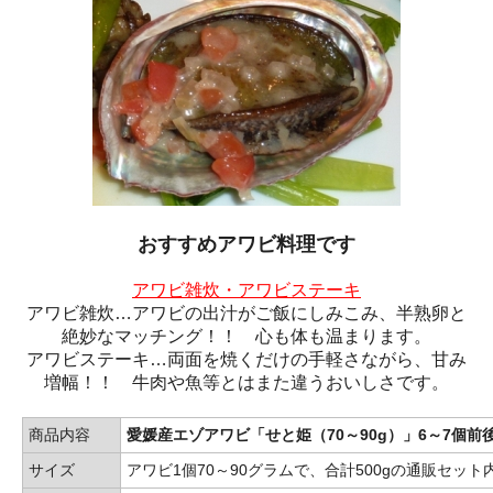
おすすめアワビ料理です
アワビ雑炊・アワビステーキ
アワビ雑炊…アワビの出汁がご飯にしみこみ、半熟卵と
絶妙なマッチング！！ 心も体も温まります。
アワビステーキ…両面を焼くだけの手軽さながら、甘み
増幅！！ 牛肉や魚等とはまた違うおいしさです。
商品内容
愛媛産エゾアワビ「せと姫（70～90g）」6～7個前後
サイズ
アワビ1個70～90グラムで、合計500gの通販セッ