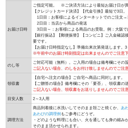
ご指定可能。 ※ご決済方法により最短お届け日が
【クレジットカード決済】【代金引換】最短で3日。
1日目：お客様によるインターネットでのご注文→
2日目：当店から商品の発送
お届け日時
3日目～：お客様による商品のお受取。例：大阪で
【銀行振込】【郵便振替】【コンビニ】ご入金確認後
要です。
【お届け日時指定なし】準備出来次第発送します。3
※午前中のお届け時刻指定は出来ませんのでご注意
ご対応可能（無料）。ご入用の場合は備考欄にその
のし等
ご記入ない場合、のしをお付け致しませんのでご注
【自宅へ注文の場合】ご自宅へ商品に同封します。
領収書
【ご贈答の場合】備考欄にその「要否」、領収書の
ご記入ない場合、領収書をお送りしませんのでご注
目安人数
2～3人用
商品到着後に水洗いしてそのまま殻ごと焼くか、
あ
あわびの調理例
もご参考にどうぞ。
調理方法
・どのような料理にも合い、火を通しても身の縮み
そのまま活かせられます。