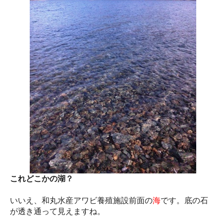
これどこかの湖？
いいえ、和丸水産アワビ養殖施設前面の
海
です。底の石
が透き通って見えますね。