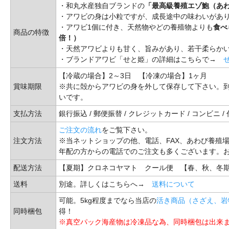
・和丸水産独自ブランドの
「最高級養殖エゾ鮑（あ
・アワビの身は小粒ですが、成長途中の味わいがあ
・アワビ1個に付き、天然物やどの養殖物よりも
食べ
商品の特徴
倍！）
・天然アワビよりも甘く、旨みがあり、若干柔らか
・ブランドアワビ「せと姫」の詳細はこちらで→
【冷蔵の場合】2～3日 【冷凍の場合】1ヶ月
賞味期限
※共に殻からアワビの身を外して保存して下さい。到
いです。
支払方法
銀行振込 / 郵便振替 / クレジットカード / コンビニ 
ご注文の流れ
をご覧下さい。
注文方法
※当ネットショップの他、電話、FAX、あわび養殖
年配の方からの電話でのご注文も多くございます。
配送方法
【夏期】クロネコヤマト クール便 【春、秋、冬
送料
別途。詳しくはこちらへ→
送料について
可能。5kg程度までなら当店の
活き商品（さざえ、岩
同時梱包
得！
※真空パック海産物は冷凍品な為、同時梱包は出来