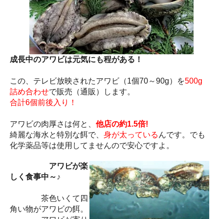
成長中のアワビは元気にも程がある！
この、テレビ放映されたアワビ（1個70～90g）を
500g
詰め合わせ
で販売（通販）します。
合計6個前後入り！
アワビの肉厚さは何と、
他店の約1.5倍!
綺麗な海水と特別な餌で、
身が太っている
んです。でも
化学薬品等は使用してませんので安心ですよ。
アワビが楽
しく食事中～♪
茶色いくて四
角い物がアワビの餌。