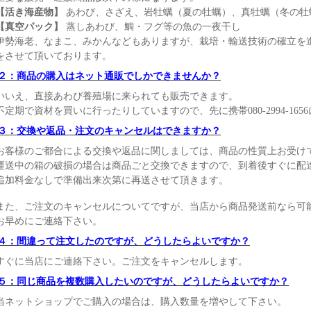
【活き海産物】
あわび、さざえ、岩牡蠣（夏の牡蠣）、真牡蠣（冬の牡
【真空パック】
蒸しあわび、鯛・フグ等の魚の一夜干し
伊勢海老、なまこ、みかんなどもありますが、栽培・輸送技術の確立を
をさせて頂いております。
２：商品の購入はネット通販でしかできませんか？
いいえ、直接あわび養殖場に来られても販売できます。
不定期で資材を買いに行ったりしていますので、先に携帯080-2994-16
３：交換や返品・注文のキャンセルはできますか？
お客様のご都合による交換や返品に関しましては、商品の性質上お受け
運送中の箱の破損の場合は商品ごと交換できますので、到着後すぐに配
追加料金なしで準備出来次第に再送させて頂きます。
また、ご注文のキャンセルについてですが、当店から商品発送前なら可
お早めにご連絡下さい。
４：間違って注文したのですが、どうしたらよいですか？
すぐに当店にご連絡下さい。ご注文をキャンセルします。
５：同じ商品を複数購入したいのですが、どうしたらよいですか？
当ネットショップでご購入の場合は、購入数量を増やして下さい。