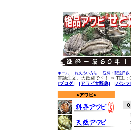
ホーム
｜
お支払い方法
｜
送料・配達日数
電話注文、大歓迎です！ ⇒ TEL：080-
[ブログ]
[アワビ大辞典]
[パンフレ
●アワビ●
Ｑ