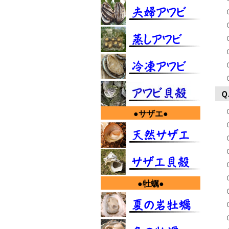
Ｑ
●サザエ●
●牡蠣●