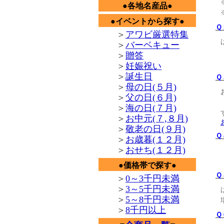
●各地名産品●
●イベントから探す●
Ｑ
＞
アワビ厳選特集
＞
バーベキュー
＞
贈答
＞
妊娠祝い
＞
誕生日
Ｑ
＞
母の日(５月)
＞
父の日(６月)
＞
海の日(７月)
＞
お中元(７,８月)
＞
敬老の日(９月)
Ｑ
＞
お歳暮(１２月)
＞
おせち(１２月)
●価格帯で探す●
Ｑ
＞
0～3千円未満
＞
3～5千円未満
＞
5～8千円未満
＞
8千円以上
Ｑ