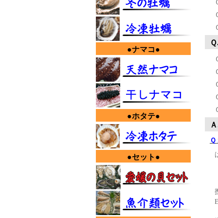
Ｑ
●ナマコ●
●ホタテ●
Ａ
Ｑ
●セット●