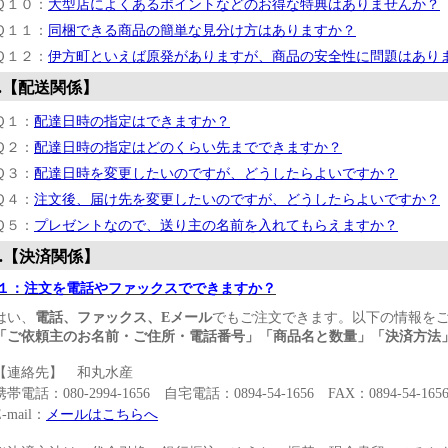
Ｑ１０：
大型店によくあるポイントなどのお得な特典はありませんか？
Ｑ１１：
同梱できる商品の簡単な見分け方はありますか？
Ｑ１２：
伊方町といえば原発がありますが、商品の安全性に問題はあり
.【配送関係】
Ｑ１：
配達日時の指定はできますか？
Ｑ２：
配達日時の指定はどのくらい先までできますか？
Ｑ３：
配達日時を変更したいのですが、どうしたらよいですか？
Ｑ４：
注文後、届け先を変更したいのですが、どうしたらよいですか？
Ｑ５：
プレゼントなので、送り主の名前を入れてもらえますか？
.【決済関係】
１：注文を電話やファックスでできますか？
はい、
電話、ファックス、Eメール
でもご注文できます。以下の情報を
「ご依頼主のお名前・ご住所・電話番号」「商品名と数量」「決済方法
【連絡先】 和丸水産
携帯電話：080-2994-1656 自宅電話：0894-54-1656 FAX：0894-54-165
E-mail：
メールはこちらへ