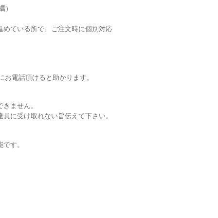
蠣）
進めている所で、ご注文時に個別対応
56にお電話頂けると助かります。
できません。
達員に受け取れない旨伝えて下さい。
能です。