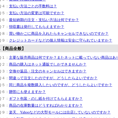
Ｑ４：
支払い方法ごとの手数料は？
Ｑ５：
支払い方法の変更は可能ですか？
Ｑ６：
最短納期の注文・支払い方法は何ですか？
Ｑ７：
領収書は発行してもらえますか？
Ｑ８：
買い物かごに商品を入れたらキャンセルできないのですか？
Ｑ９：
クレジットカードなどの個人情報は安全に守られていますか？
.【商品全般】
Ｑ１：
主要な販売商品は何ですか？またネットに載っていない商品はあ
Ｑ２：
商品の購入はネット通販でしかできませんか？
Ｑ３：
交換や返品・注文のキャンセルはできますか？
Ｑ４：
間違って注文したのですが、どうしたらよいですか？
Ｑ５：
同じ商品を複数購入したいのですが、どうしたらよいですか？
Ｑ６：
贈答にも使えますか？
Ｑ７：
ギフト包装・のし紙を付けてもらえますか？
Ｑ８：
商品の在庫数量はどうすればわかりますか？
Ｑ９：
楽天、Yahooなどの大型モールには出店していないのですか？