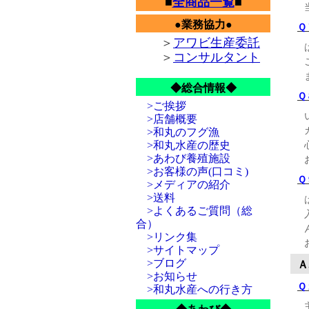
■
全商品一覧
■
●業務協力●
Ｑ
＞
アワビ生産委託
＞
コンサルタント
◆総合情報◆
Ｑ
>ご挨拶
>店舗概要
>和丸のフグ漁
>和丸水産の歴史
>あわび養殖施設
>お客様の声(口コミ)
Ｑ
>メディアの紹介
>送料
>よくあるご質問（総
合）
>リンク集
>サイトマップ
>ブログ
Ａ
>お知らせ
Ｑ
>和丸水産への行き方