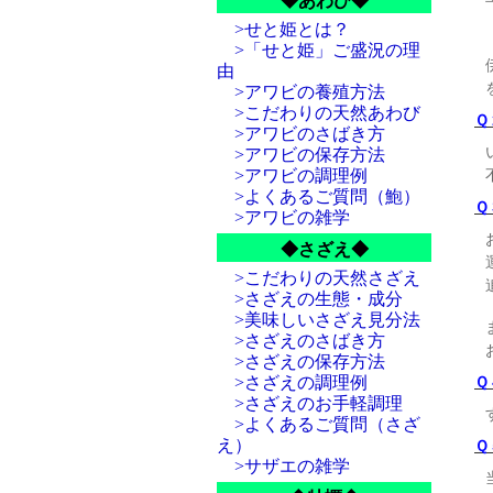
◆あわび◆
>せと姫とは？
>「せと姫」ご盛況の理
由
>アワビの養殖方法
>こだわりの天然あわび
Ｑ
>アワビのさばき方
>アワビの保存方法
>アワビの調理例
>よくあるご質問（鮑）
Ｑ
>アワビの雑学
◆さざえ◆
>こだわりの天然さざえ
>さざえの生態・成分
>美味しいさざえ見分法
>さざえのさばき方
>さざえの保存方法
>さざえの調理例
Ｑ
>さざえのお手軽調理
>よくあるご質問（さざ
え）
Ｑ
>サザエの雑学