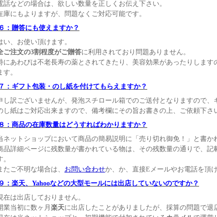
電話などの場合は、欲しい数量を正しくお伝え下さい。
在庫にもよりますが、問題なくご対応可能です。
６：贈答にも使えますか？
はい、お使い頂けます。
全ご注文の3割程度がご贈答
に利用されており問題ありません。
特にあわびは不老長寿の薬とされてきたり、美容効果があったりします
ます。
７：ギフト包装・のし紙を付けてもらえますか？
申し訳ございませんが、発泡スチロール箱でのご送付となりますので、
のし紙はご対応出来ますので、備考欄にその旨お書きの上、ご依頼下さ
８：商品の在庫数量はどうすればわかりますか？
当ネットショップにおいて商品の簡易説明に「売り切れ御免！」と書か
商品詳細ページに残数量が書かれている物は、その残数量の通りで、記
す。
またご不明な場合は、
お問い合わせ
か、か、直接Eメールやお電話を頂
９：楽天、Yahooなどの大型モールには出店していないのですか？
現在は出店しておりません。
開業当初に数ヶ月
楽天
に出店したことがありましたが、採算の問題で退