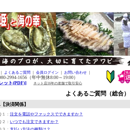
｜
よくあるご質問
｜
会員ログイン
｜
お問い合わせ
｜
2994-1656（年中無休8:00～19:00）
ット(PDF)]
ネット店16年の老舗で取引安心
よくあるご質問（総合）
.【決済関係】
Ｑ１：
注文を電話やファックスでできますか？
Ｑ２：
いつでも注文できますか？
Ｑ３：
支払い方法の種類は？