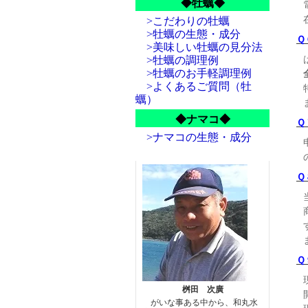
◆牡蠣◆
>こだわりの牡蠣
>牡蠣の生態・成分
Ｑ
>美味しい牡蠣の見分法
>牡蠣の調理例
>牡蠣のお手軽調理例
>よくあるご質問（牡
蠣）
◆ナマコ◆
Ｑ
>ナマコの生態・成分
Ｑ
Ｑ
桝田 次廣
がいな事ある中から、和丸水