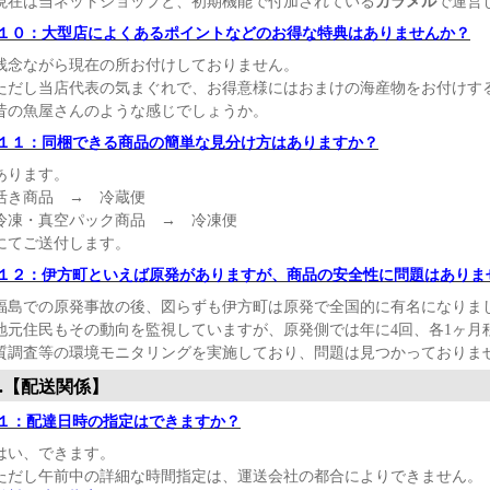
現在は当ネットショップと、初期機能で付加されている
カラメル
で運営
１０：大型店によくあるポイントなどのお得な特典はありませんか？
残念ながら現在の所お付けしておりません。
ただし当店代表の気まぐれで、お得意様にはおまけの海産物をお付けす
昔の魚屋さんのような感じでしょうか。
１１：同梱できる商品の簡単な見分け方はありますか？
あります。
活き商品 → 冷蔵便
冷凍・真空パック商品 → 冷凍便
にてご送付します。
１２：伊方町といえば原発がありますが、商品の安全性に問題はありま
福島での原発事故の後、図らずも伊方町は原発で全国的に有名になりま
地元住民もその動向を監視していますが、原発側では年に4回、各1ヶ月
質調査等の環境モニタリングを実施しており、問題は見つかっておりま
.【配送関係】
１：配達日時の指定はできますか？
はい、できます。
ただし午前中の詳細な時間指定は、運送会社の都合によりできません。