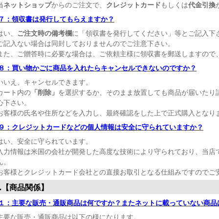
当
ネットショップ
からのご注文で、
クレジットカード
もしくは
代金引換
７：領収書は発行してもらえますか？
はい、
ご注文時の備考欄
に「領収書を発行してください」等とご記入下
ご記入ない場合は同封しておりませんのでご注意下さい。
また、ご贈答時に必要な場合は、ご依頼主様に領収書を郵送しますので
８：買い物かごに商品を入れたらキャンセルできないのですか？
いいえ、キャンセルできます。
カート内の
「削除」
を選択するか、そのまま放置しても商品が届いたり
心下さい。
お客様の氏名や住所などを入力し、最終確認をした上で正式購入となり
９：クレジットカードなどの個人情報は安全に守られていますか？
はい、安全に守られています。
入力情報は米国の会社が開発した高度な技術により守られており、当店
ん。
お客様とクレジットカード会社との直接お取引となる仕組みですのでご
.【商品関係】
１：主要な販売・通販商品は何ですか？またネットに載っていない商品
主要な販売・通販商品は以下の様になります。