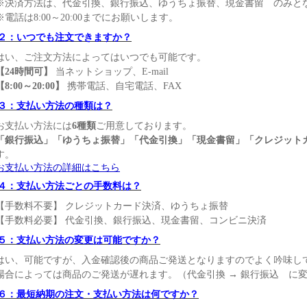
※決済方法は、代金引換、銀行振込、ゆうちょ振替、現金書留 のみと
※電話は8:00～20:00までにお願いします。
２：いつでも注文できますか？
はい、ご注文方法によってはいつでも可能です。
【24時間可】
当ネットショップ、E-mail
【8:00～20:00】
携帯電話、自宅電話、FAX
３：支払い方法の種類は？
お支払い方法には
6種類
ご用意しております。
「銀行振込」「ゆうちょ振替」「代金引換」「現金書留」「クレジット
す。
お支払い方法の詳細はこちら
４：支払い方法ごとの手数料は？
【手数料不要】 クレジットカード決済、ゆうちょ振替
【手数料必要】 代金引換、銀行振込、現金書留、コンビニ決済
５：支払い方法の変更は可能ですか？
はい、可能ですが、入金確認後の商品ご発送となりますのでよく吟味し
場合によっては商品のご発送が遅れます。（代金引換 → 銀行振込 に
６：最短納期の注文・支払い方法は何ですか？