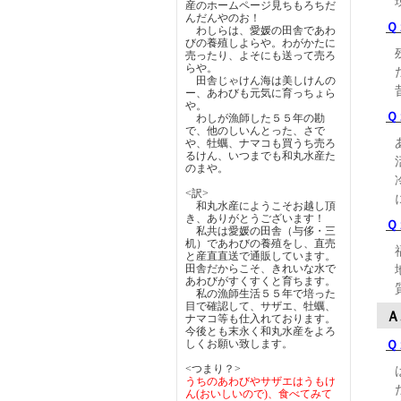
産のホームページ見ちもろちだ
んだんやのお！
Ｑ
わしらは、愛媛の田舎であわ
びの養殖しよらや。わがかたに
売ったり、よそにも送って売ろ
らや。
田舎じゃけん海は美しけんの
ー、あわびも元気に育っちょら
や。
Ｑ
わしが漁師した５５年の勘
で、他のしいんとった、さで
や、牡蠣、ナマコも買うち売ろ
るけん、いつまでも和丸水産た
のまや。
<訳>
和丸水産にようこそお越し頂
き、ありがとうございます！
Ｑ
私共は愛媛の田舎（与侈・三
机）であわびの養殖をし、直売
と産直直送で通販しています。
田舎だからこそ、きれいな水で
あわびがすくすくと育ちます。
私の漁師生活５５年で培った
目で確認して、サザエ、牡蠣、
Ａ
ナマコ等も仕入れております。
今後とも末永く和丸水産をよろ
しくお願い致します。
Ｑ
<つまり？>
うちのあわびやサザエはうもけ
ん(おいしいので)、食べてみて