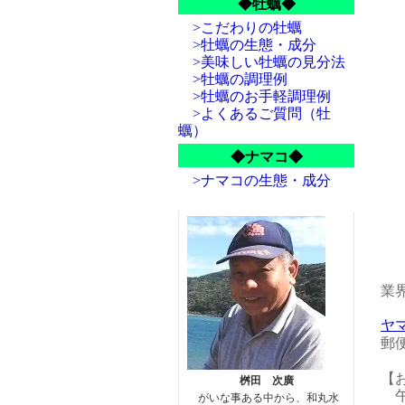
◆牡蠣◆
>こだわりの牡蠣
>牡蠣の生態・成分
>美味しい牡蠣の見分法
>牡蠣の調理例
>牡蠣のお手軽調理例
>よくあるご質問（牡
蠣）
◆ナマコ◆
>ナマコの生態・成分
業
ヤ
郵
【
桝田 次廣
午前
がいな事ある中から、和丸水