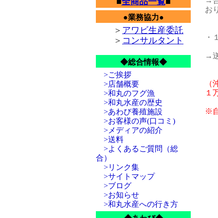
→
■
全商品一覧
■
お
●業務協力●
＞
アワビ生産委託
・
＞
コンサルタント
→
◆総合情報◆
>ご挨拶
（
>店舗概要
１
>和丸のフグ漁
>和丸水産の歴史
※
>あわび養殖施設
>お客様の声(口コミ)
>メディアの紹介
>送料
>よくあるご質問（総
合）
>リンク集
>サイトマップ
>ブログ
>お知らせ
>和丸水産への行き方