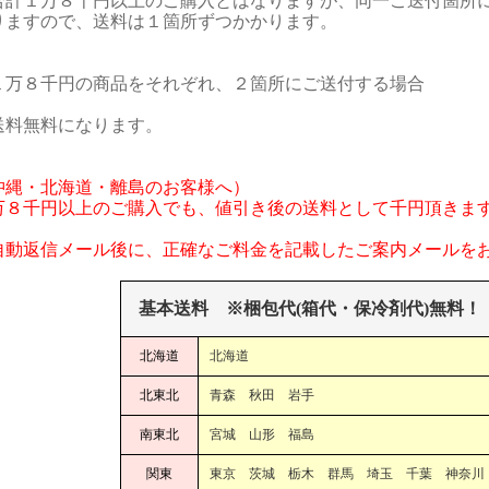
合計１万８千円以上のご購入とはなりますが、同一ご送付箇所
りますので、送料は１箇所ずつかかります。
１万８千円の商品をそれぞれ、２箇所にご送付する場合
送料無料になります。
沖縄・北海道・離島のお客様へ）
万８千円以上のご購入でも、値引き後の送料として千円頂きま
自動返信メール後に、正確なご料金を記載したご案内メールを
基本送料 ※梱包代(箱代・保冷剤代)無料！
北海道
北海道
北東北
青森 秋田 岩手
南東北
宮城 山形 福島
関東
東京 茨城 栃木 群馬 埼玉 千葉 神奈川