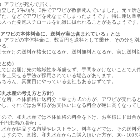
4）アワビが死んで届く。
査した5件の内、3件でアワビが数個死んでいました。元々活
ぎた、などでアワビを死なせてしまったようです。特に運送業
の入った発泡スチロールを乱雑に扱われることがあるようです
.「アワビの本体料金に、送料が実は含まれている」とは
1）アワビの本体料金に、数百円を送料として乗せ、その分を別
いる。
せかけの送料が格安になるか、送料無料となるが、実は送料
まとめ）
社ではお届け先の地域性を考慮せず、手間をかけないことで人
分を上乗せる手法が採用されている場合があります。
もちろん、真面目にやっている会社もあるはずです。
和丸水産の考え方と方針）
直な所、本体価格に送料分上乗せ方式の方が、アワビが売れる
かし、それではお客様がお支払いになる料金が逆に高くなって
すので、和丸水産では本体価格の料金を下げ、お客様にド田舎か
8千円未満の場合）。
丸水産が納品する市場やレストラン、料亭などでは、その送料
りますので、直接、和丸水産からご購入頂いた方が、30～100