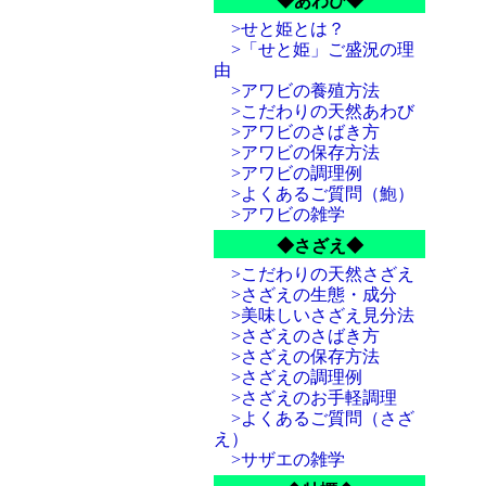
◆あわび◆
>せと姫とは？
>「せと姫」ご盛況の理
由
>アワビの養殖方法
>こだわりの天然あわび
>アワビのさばき方
>アワビの保存方法
>アワビの調理例
>よくあるご質問（鮑）
>アワビの雑学
◆さざえ◆
>こだわりの天然さざえ
>さざえの生態・成分
>美味しいさざえ見分法
>さざえのさばき方
>さざえの保存方法
>さざえの調理例
>さざえのお手軽調理
>よくあるご質問（さざ
え）
>サザエの雑学