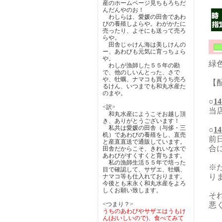
産のホームページ見ちもろちだ
んだんやのお！
わしらは、愛媛の田舎であわ
びの養殖しよらや。わがかたに
売ったり、よそにも送って売ろ
らや。
田舎じゃけん海は美しけんの
ー、あわびも元気に育っちょら
や。
緑
わしが漁師した５５年の勘
で、他のしいんとった、さで
や、牡蠣、ナマコも買うち売ろ
【
るけん、いつまでも和丸水産た
のまや。
○
1
<訳>
当
和丸水産にようこそお越し頂
き、ありがとうございます！
私共は愛媛の田舎（与侈・三
○
1
机）であわびの養殖をし、直売
前
と産直直送で通販しています。
合
田舎だからこそ、きれいな水で
あわびがすくすくと育ちます。
私の漁師生活５５年で培った
※
目で確認して、サザエ、牡蠣、
り
ナマコ等も仕入れております。
今後とも末永く和丸水産をよろ
しくお願い致します。
そ
<つまり？>
悪
うちのあわびやサザエはうもけ
ん(おいしいので)、食べてみて