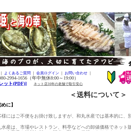
｜
よくあるご質問
｜
会員ログイン
｜
お問い合わせ
｜
2994-1656（年中無休8:00～19:00）
ット(PDF)]
ネット店16年の老舗で取引安心
＜送料について＞
初めに】
客様にはご不便をお掛け致しますが、和丸水産では基本的に、
丸水産は、市場やレストラン、料亭などへの卸値価格でネット