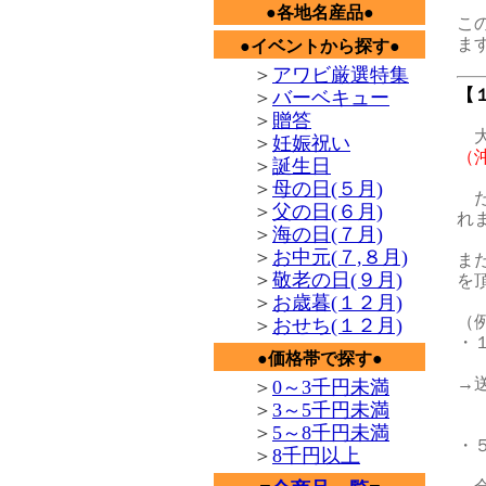
●各地名産品●
こ
ま
●イベントから探す●
＞
アワビ厳選特集
【
＞
バーベキュー
＞
贈答
大
＞
妊娠祝い
（
＞
誕生日
＞
母の日(５月)
た
＞
父の日(６月)
れ
＞
海の日(７月)
＞
お中元(７,８月)
ま
＞
敬老の日(９月)
を
＞
お歳暮(１２月)
（
＞
おせち(１２月)
・
●価格帯で探す●
→
＞
0～3千円未満
＞
3～5千円未満
＞
5～8千円未満
・
＞
8千円以上