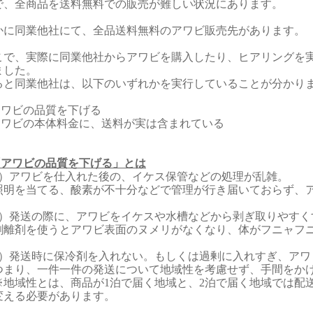
で、全商品を送料無料での販売が難しい状況にあります。
かに同業他社にて、全品送料無料のアワビ販売先があります。
こで、実際に同業他社からアワビを購入したり、ヒアリングを
ました。
ると同業他社は、以下のいずれかを実行していることが分かり
.アワビの品質を下げる
.アワビの本体料金に、送料が実は含まれている
.「アワビの品質を下げる」とは
1）アワビを仕入れた後の、イケス保管などの処理が乱雑。
明を当てる、酸素が不十分などで管理が行き届いておらず、
2）発送の際に、アワビをイケスや水槽などから剥ぎ取りやすく
離剤を使うとアワビ表面のヌメリがなくなり、体がフニャフニ
3）発送時に保冷剤を入れない。もしくは過剰に入れすぎ、アワ
まり、一件一件の発送について地域性を考慮せず、手間をか
地域性とは、商品が1泊で届く地域と、2泊で届く地域では配
変える必要があります。