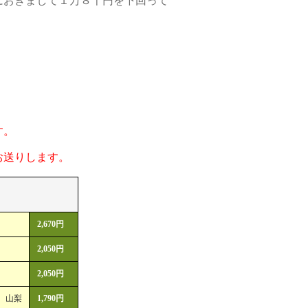
におきまして１万８千円を下回って
す。
お送りします。
2,670円
2,050円
2,050円
 山梨
1,790円