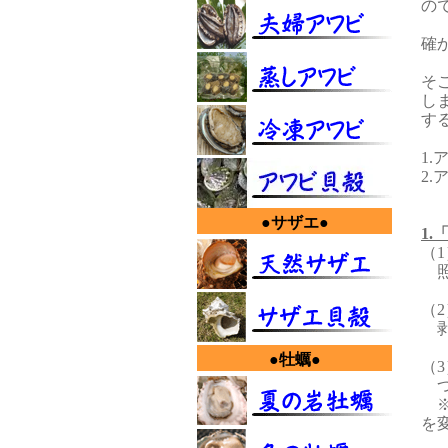
の
確
そ
し
す
1
2
●サザエ●
1
（
照
（
剥
●牡蠣●
（
つ
※
を