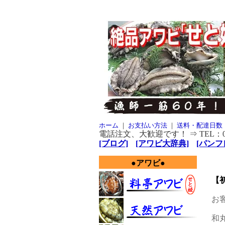
ホーム
｜
お支払い方法
｜
送料・配達日数
電話注文、大歓迎です！ ⇒ TEL：080-
[ブログ]
[アワビ大辞典]
[パンフレ
●アワビ●
【
お
和