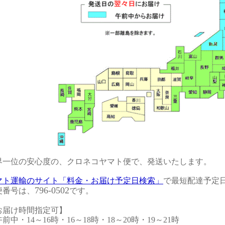
界一位の安心度の、クロネコヤマト便で、発送いたします。
マト運輸のサイト「料金・お届け予定日検索」
で最短配達予定日
796-0502
便番号は、
です。
お届け時間指定可】
中・14～16時・16～18時・18～20時・19～21時