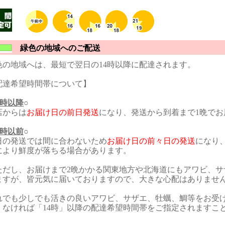
緑色の地域へのご配送
色の地域へは、最短で翌日の14時以降に配達されます。
配達希望時間帯について】
4時以降
○
店からは
お届け日の前日発送
になり、発送から到着まで1晩で
4時以前
○
日の発送では間に合わないため
お届け日の前々日の発送
になり
により鮮度が落ちる場合があります。
ただし、お届けまで2晩かかる関東地方や北海道にもアワビ、サ
ますが、皆元気に届いておりますので、大きな心配はありませ
れでも少しでも活きの良いアワビ、サザエ、牡蠣、鯛等をお受
くなければ「14時」以降の配達希望時間帯をご指定されますこ