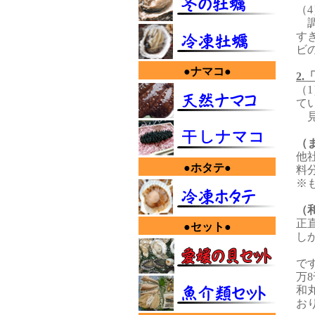
（
調
す
ビ
●ナマコ●
2
（
て
見
（
他
●ホタテ●
料
※
（
正
●セット●
し
で
万
和
お