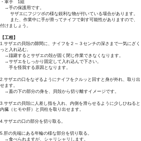
・軍手 1組
→手の保護用です。
サザエにフジツボの様な鋭利な物が付いている場合があります。
また、作業中に手が滑ってナイフで刺す可能性がありますので、
付けましょう。
【工程】
1.サザエの貝殻の隙間に、ナイフを２～３センチの深さまで一気にざく
っと入れ込む。
→躊躇するとサザエの殻が固く閉じ作業できなくなります。
→サザエをしっかり固定して入れ込んで下さい。
手を怪我する原因となります。
2.サザエの口をなぞるようにナイフをクルッと回すと身が外れ、取り出
せます。
→蓋の下の部分の身を、貝殻から切り離すイメージです。
3.サザエの貝殻に人差し指を入れ、内側を滑らせるように少しひねると
内臓（ヒモや肝）と貝柱を取り出せます。
4.サザエの口の部分を切り取る。
5.肝の先端にある年輪の様な部分を切り取る。
→食べられますが、シャリシャリします。