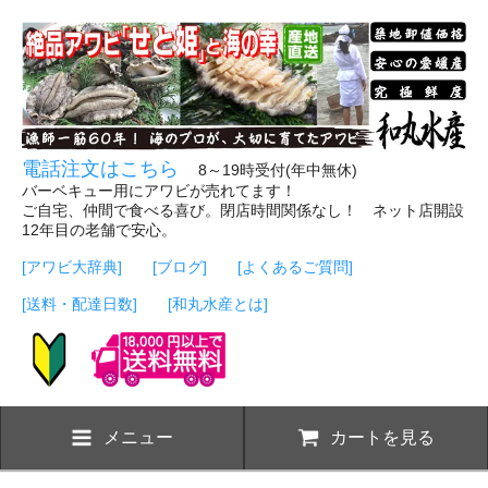
電話注文はこちら
8～19時受付(年中無休)
バーベキュー用にアワビが売れてます！
ご自宅、仲間で食べる喜び。閉店時間関係なし！ ネット店開設
12年目の老舗で安心。
[アワビ大辞典]
[ブログ]
[よくあるご質問]
[送料・配達日数]
[和丸水産とは]
メニュー
カートを見る