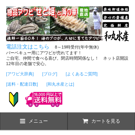
電話注文はこちら
8～19時受付(年中無休)
バーベキュー用にアワビが売れてます！
ご自宅、仲間で食べる喜び。閉店時間関係なし！ ネット店開設
12年目の老舗で安心。
[アワビ大辞典]
[ブログ]
[よくあるご質問]
[送料・配達日数]
[和丸水産とは]
メニュー
カートを見る