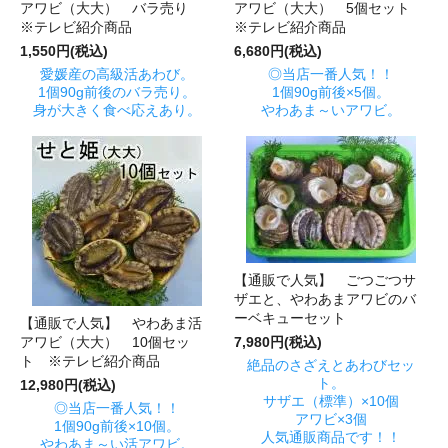
アワビ（大大） バラ売り
アワビ（大大） 5個セット
※テレビ紹介商品
※テレビ紹介商品
1,550円(税込)
6,680円(税込)
愛媛産の高級活あわび。
◎当店一番人気！！
1個90g前後のバラ売り。
1個90g前後×5個。
身が大きく食べ応えあり。
やわあま～いアワビ。
【通販で人気】 ごつごつサ
ザエと、やわあまアワビのバ
ーベキューセット
【通販で人気】 やわあま活
アワビ（大大） 10個セッ
7,980円(税込)
ト ※テレビ紹介商品
絶品のさざえとあわびセッ
ト。
12,980円(税込)
サザエ（標準）×10個
◎当店一番人気！！
アワビ×3個
1個90g前後×10個。
人気通販商品です！！
やわあま～い活アワビ。