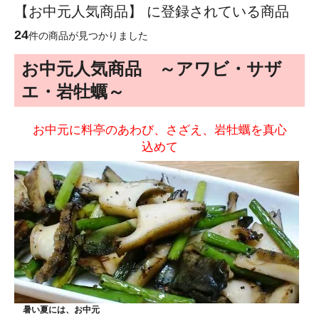
【お中元人気商品】 に登録されている商品
24
件の商品が見つかりました
お中元人気商品 ～アワビ・サザ
エ・岩牡蠣～
お中元に料亭のあわび、さざえ、岩牡蠣を真心
込めて
暑い夏には、お中元