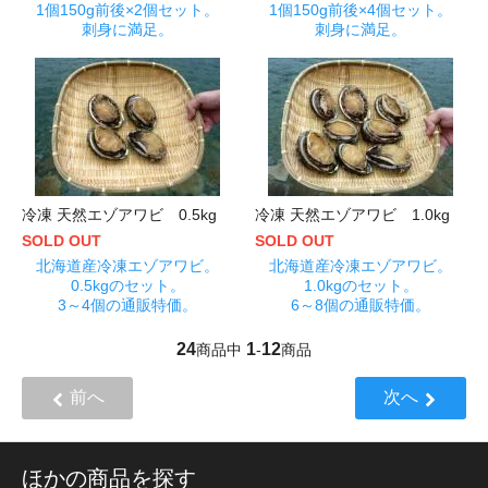
1個150g前後×2個セット。
1個150g前後×4個セット。
刺身に満足。
刺身に満足。
冷凍 天然エゾアワビ 0.5kg
冷凍 天然エゾアワビ 1.0kg
SOLD OUT
SOLD OUT
北海道産冷凍エゾアワビ。
北海道産冷凍エゾアワビ。
0.5kgのセット。
1.0kgのセット。
3～4個の通販特価。
6～8個の通販特価。
24
1
12
商品中
-
商品
前へ
次へ
ほかの商品を探す