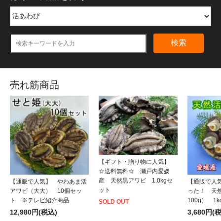
検索
売れ筋商品
【ギフト・贈り物に人気】
☆送料無料☆ 瀬戸内愛媛
産 天然黒アワビ 1.0kgセ
【通販で人気】 やわあま活
【通販で人
ット
アワビ（大大） 10個セッ
った！ 天
ト ※テレビ紹介商品
100g） 1
SOLD OUT
12,980円(税込)
3,680円(