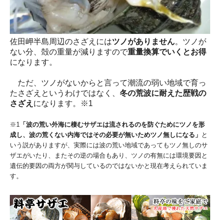
佐田岬半島周辺のさざえには
ツノがありません
。ツノが
ない分、殻の重量が減りますので
重量換算でいくとお得
になります。
ただ、ツノがないからと言って潮流の弱い地域で育っ
たさざえというわけではなく、
冬の荒波に耐えた歴戦の
さざえ
になります。※1
※1
「波の荒い外海に棲むサザエは流されるのを防ぐためにツノを形
成し、波の荒くない内海ではその必要が無いためツノ無しになる」
と
いう説がありますが、実際には波の荒い地域であってもツノ無しのサ
ザエがいたり、またその逆の場合もあり、ツノの有無には環境要因と
遺伝的要因の両方が関与しているのではないかと現在考えられていま
す。