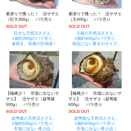
素潜りで獲った！ 活サザエ
素潜りで獲った！ 活サザエ
（巨大300g） バラ売り
（主400g） バラ売り
SOLD OUT
SOLD OUT
巨大な天然活さざえ。
主級の天然活さざえ。
1個約300gのバラ売り。
1個約400gのバラ売り。
壷焼き、刺身の圧倒感！
他店にない驚きのサイズ。
【極稀少！ 市場に出ないサ
【極稀少！ 市場に出ないサ
ザエ】 活サザエ（超弩級
ザエ】 活サザエ（超弩級
500g） バラ売り
600g） バラ売り
SOLD OUT
SOLD OUT
超弩級の天然活さざえ。
超弩級な天然活さざえ。
1個約500gのバラ売り。
1個約600gのバラ売り。
市場に出ない希少品！
市場に出ない希少品！