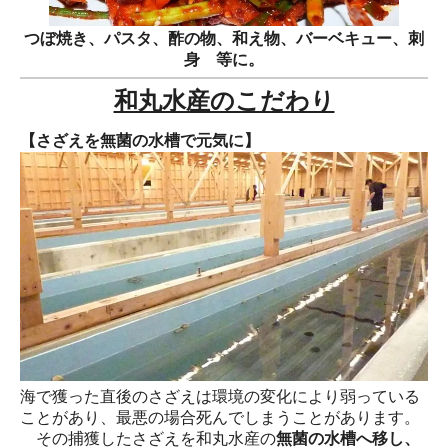
つぼ焼き、パスタ、酢の物、和え物、バーベキュー、刺
身 等に。
和丸水産のこだわり
【さざえを無菌の水槽で元気に】
海で獲った直後のさざえは環境の変化により弱っている
ことがあり、最悪の場合死んでしまうことがあります。
その捕獲したさざえを和丸水産の
無菌の水槽へ移し、