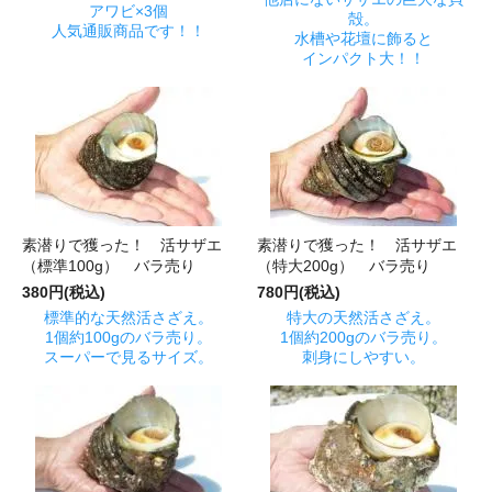
アワビ×3個
殻。
人気通販商品です！！
水槽や花壇に飾ると
インパクト大！！
素潜りで獲った！ 活サザエ
素潜りで獲った！ 活サザエ
（標準100g） バラ売り
（特大200g） バラ売り
380円(税込)
780円(税込)
標準的な天然活さざえ。
特大の天然活さざえ。
1個約100gのバラ売り。
1個約200gのバラ売り。
スーパーで見るサイズ。
刺身にしやすい。