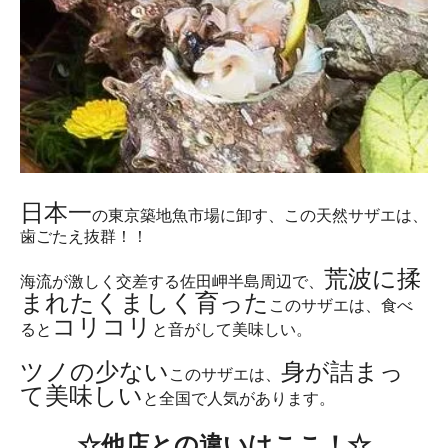
日本一
の東京築地魚市場に卸す、この天然サザエは、
歯ごたえ抜群！！
荒波に揉
海流が激しく交差する佐田岬半島周辺で、
まれたくましく育った
このサザエは、食べ
コリコリ
ると
と音がして美味しい。
ツノの少ない
身が詰まっ
このサザエは、
て美味しい
と全国で人気があります。
☆他店との違いはここ！☆