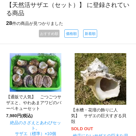
【天然活サザエ（セット）】 に登録されてい
る商品
28
件の商品が見つかりました
おすすめ順
価格順
新着順
【通販で人気】 ごつごつサ
ザエと、やわあまアワビのバ
ーベキューセット
【水槽・花壇の飾りに人
7,980円(税込)
気】 サザエの巨大すぎる貝
殻
絶品のさざえとあわびセッ
ト。
SOLD OUT
サザエ（標準）×10個
他店にないサザエの巨大な貝