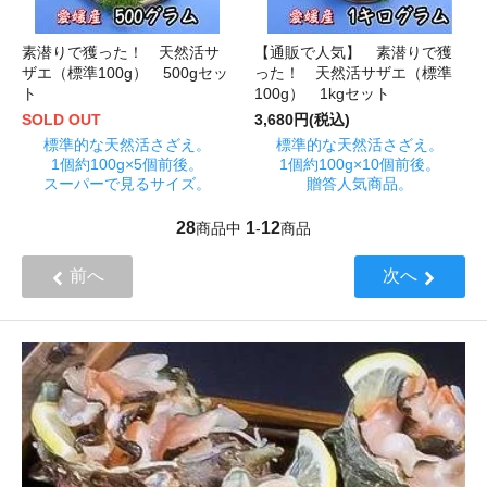
素潜りで獲った！ 天然活サ
【通販で人気】 素潜りで獲
ザエ（標準100g） 500gセッ
った！ 天然活サザエ（標準
ト
100g） 1kgセット
SOLD OUT
3,680円(税込)
標準的な天然活さざえ。
標準的な天然活さざえ。
1個約100g×5個前後。
1個約100g×10個前後。
スーパーで見るサイズ。
贈答人気商品。
28
1
12
商品中
-
商品
前へ
次へ