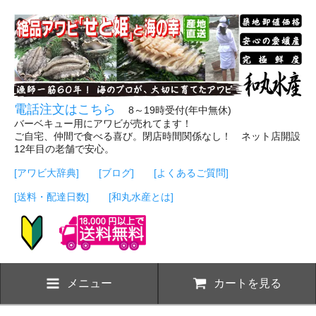
電話注文はこちら
8～19時受付(年中無休)
バーベキュー用にアワビが売れてます！
ご自宅、仲間で食べる喜び。閉店時間関係なし！ ネット店開設
12年目の老舗で安心。
[アワビ大辞典]
[ブログ]
[よくあるご質問]
[送料・配達日数]
[和丸水産とは]
メニュー
カートを見る